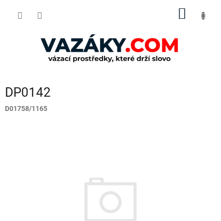
Přejít
NÁKUP
na
obsah
KOŠÍK
DP0142
D01758/1165