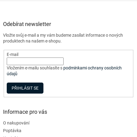
Z
á
p
a
Odebírat newsletter
t
Vložte svůj e-mail a my vám budeme zasílat informace o nových
í
produktech na našem e-shopu.
E-mail
Vložením e-mailu souhlasíte s
podmínkami ochrany osobních
údajů
PŘIHLÁSIT SE
Informace pro vás
O nakupování
Poptávka