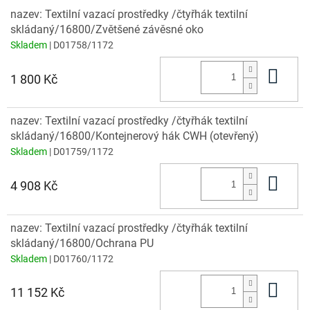
nazev: Textilní vazací prostředky /čtyřhák textilní
skládaný/16800/Zvětšené závěsné oko
Skladem
| D01758/1172
Do 
1 800 Kč
nazev: Textilní vazací prostředky /čtyřhák textilní
skládaný/16800/Kontejnerový hák CWH (otevřený)
Skladem
| D01759/1172
Do 
4 908 Kč
nazev: Textilní vazací prostředky /čtyřhák textilní
skládaný/16800/Ochrana PU
Skladem
| D01760/1172
Do 
11 152 Kč