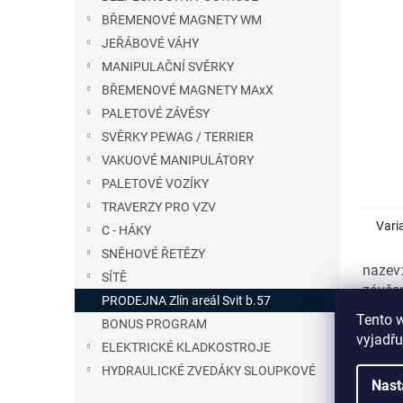
n
BŘEMENOVÉ MAGNETY WM
e
JEŘÁBOVÉ VÁHY
l
MANIPULAČNÍ SVĚRKY
BŘEMENOVÉ MAGNETY MAxX
PALETOVÉ ZÁVĚSY
SVĚRKY PEWAG / TERRIER
VAKUOVÉ MANIPULÁTORY
PALETOVÉ VOZÍKY
TRAVERZY PRO VZV
Vari
C - HÁKY
SNĚHOVÉ ŘETĚZY
nazev:
SÍTĚ
závěs
PRODEJNA Zlín areál Svit b.57
Sklad
Tento 
BONUS PROGRAM
vyjadřu
ELEKTRICKÉ KLADKOSTROJE
nazev:
HYDRAULICKÉ ZVEDÁKY SLOUPKOVÉ
Sklad
Nast