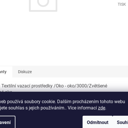
TISK
anty
Diskuze
 Textilní vazací prostředky /Oko - oko/3000/Zvětšené
né oko
em
| D01938/1253
web používá soubory cookie. Dalším procházením tohoto webu
jete souhlas s jejich používáním.. Více informací
zde
.
 Textilní vazací prostředky /Oko - oko/3000/Ochrana PU
em
| D01940/1253
avení
Odmítnout
Souh