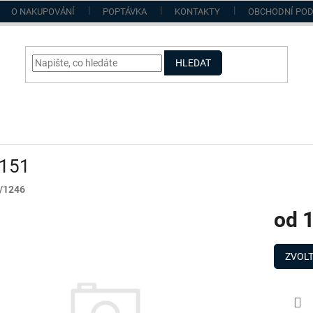
O NAKUPOVÁNÍ
POPTÁVKA
KONTAKTY
OBCHODNÍ PO
HLEDAT
151
/1246
od
1
Měrná
cena:
ZVOLT