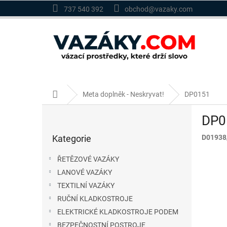
Přejít
737 540 392
obchod@vazaky.com
na
obsah
Domů
Meta doplněk - Neskryvat!
DP0151
P
DP0
o
Přeskočit
s
Kategorie
D01938
kategorie
t
r
ŘETĚZOVÉ VAZÁKY
a
LANOVÉ VAZÁKY
n
TEXTILNÍ VAZÁKY
n
í
RUČNÍ KLADKOSTROJE
p
ELEKTRICKÉ KLADKOSTROJE PODEM
a
BEZPEČNOSTNÍ POSTROJE