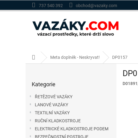
Přejít
737 540 392
obchod@vazaky.com
na
obsah
Domů
Meta doplněk - Neskryvat!
DP0157
P
DP0
o
Přeskočit
s
Kategorie
D01891
kategorie
t
r
ŘETĚZOVÉ VAZÁKY
a
LANOVÉ VAZÁKY
n
TEXTILNÍ VAZÁKY
n
í
RUČNÍ KLADKOSTROJE
p
ELEKTRICKÉ KLADKOSTROJE PODEM
a
BEZPEČNOSTNÍ POSTROJE