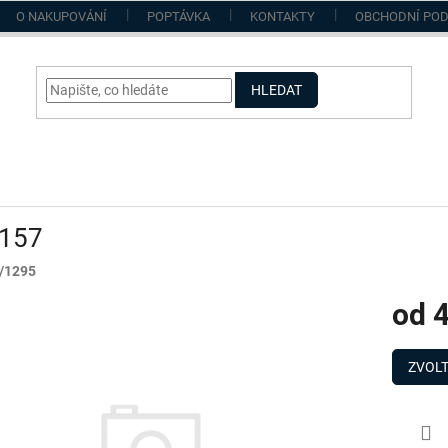
O NAKUPOVÁNÍ
POPTÁVKA
KONTAKTY
OBCHODNÍ PO
HLEDAT
157
/1295
od
4
Měrná
cena:
ZVOLT