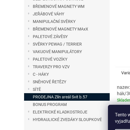
n
BŘEMENOVÉ MAGNETY WM
e
JEŘÁBOVÉ VÁHY
l
MANIPULAČNÍ SVĚRKY
BŘEMENOVÉ MAGNETY MAxX
PALETOVÉ ZÁVĚSY
SVĚRKY PEWAG / TERRIER
VAKUOVÉ MANIPULÁTORY
PALETOVÉ VOZÍKY
TRAVERZY PRO VZV
Vari
C - HÁKY
SNĚHOVÉ ŘETĚZY
nazev:
SÍTĚ
hák/3
PRODEJNA Zlín areál Svit b.57
Sklad
BONUS PROGRAM
nazev:
ELEKTRICKÉ KLADKOSTROJE
Tento 
hák/3
HYDRAULICKÉ ZVEDÁKY SLOUPKOVÉ
vyjadřu
Sklad