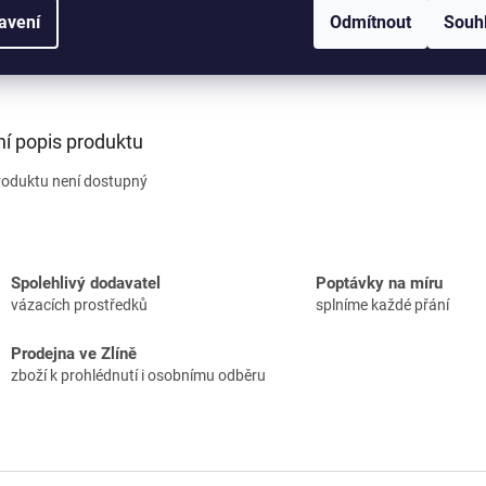
 Textilní vazací prostředky /Závěsné oko -
avení
Odmítnout
Souh
000/Ochrana PU
em
| D01892/1302
ní popis produktu
roduktu není dostupný
Spolehlivý dodavatel
Poptávky na míru
vázacích prostředků
splníme každé přání
Prodejna ve Zlíně
zboží k prohlédnutí i osobnímu odběru