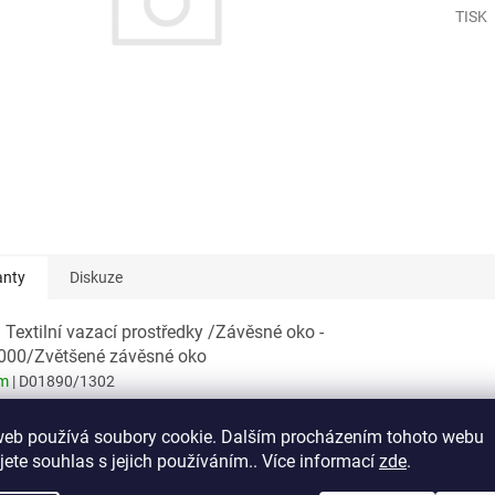
TISK
anty
Diskuze
 Textilní vazací prostředky /Závěsné oko -
000/Zvětšené závěsné oko
em
| D01890/1302
 Textilní vazací prostředky /Závěsné oko -
web používá soubory cookie. Dalším procházením tohoto webu
000/Kontejnerový hák CWH (otevřený)
jete souhlas s jejich používáním.. Více informací
zde
.
em
| D01891/1302