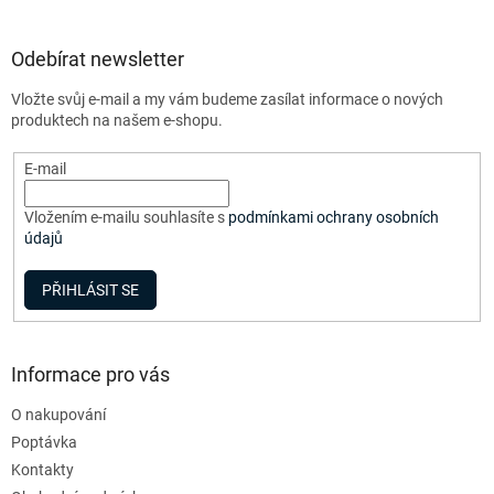
á
p
a
Odebírat newsletter
t
Vložte svůj e-mail a my vám budeme zasílat informace o nových
í
produktech na našem e-shopu.
E-mail
Vložením e-mailu souhlasíte s
podmínkami ochrany osobních
údajů
PŘIHLÁSIT SE
Informace pro vás
O nakupování
Poptávka
Kontakty