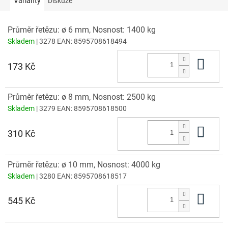
Varianty
Diskuze
Průměr řetězu: ø 6 mm, Nosnost: 1400 kg
Skladem
| 3278
EAN:
8595708618494
Do 
173 Kč
Průměr řetězu: ø 8 mm, Nosnost: 2500 kg
Skladem
| 3279
EAN:
8595708618500
Do 
310 Kč
Průměr řetězu: ø 10 mm, Nosnost: 4000 kg
Skladem
| 3280
EAN:
8595708618517
Do 
545 Kč