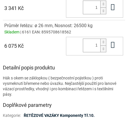
Do 
3 341 Kč
Průměr řetězu: ø 26 mm, Nosnost: 26500 kg
Skladem
| 6161
EAN:
8595708618562
Do 
6 075 Kč
Detailní popis produktu
Hák s okem se záklopkou ( bezpečnostní pojistkou ) proti
vysmeknutí břemene nebo úvazku. Nejčastější použití pro lanové
vázací prostředky, vhodný i pro kombinaci řetězem i s textilními
pásy.
Doplňkové parametry
Kategorie
:
ŘETĚZOVÉ VAZÁKY Komponenty Tř.10.