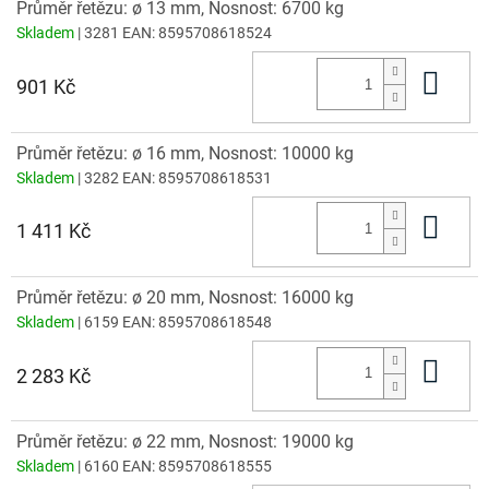
Průměr řetězu: ø 13 mm, Nosnost: 6700 kg
Skladem
| 3281
EAN:
8595708618524
Do 
901 Kč
Průměr řetězu: ø 16 mm, Nosnost: 10000 kg
Skladem
| 3282
EAN:
8595708618531
Do 
1 411 Kč
Průměr řetězu: ø 20 mm, Nosnost: 16000 kg
Skladem
| 6159
EAN:
8595708618548
Do 
2 283 Kč
Průměr řetězu: ø 22 mm, Nosnost: 19000 kg
Skladem
| 6160
EAN:
8595708618555