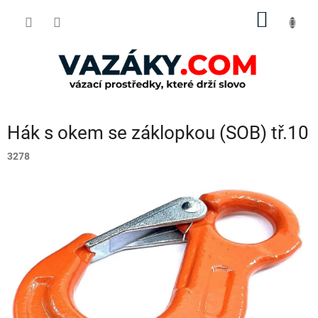
Přejít
NÁKUP
na
obsah
KOŠÍK
Hák s okem se záklopkou (SOB) tř.10
3278