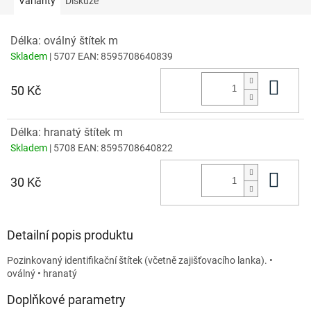
Varianty
Diskuze
Délka: oválný štítek m
Skladem
| 5707
EAN:
8595708640839
Do 
50 Kč
Délka: hranatý štítek m
Skladem
| 5708
EAN:
8595708640822
Do 
30 Kč
Detailní popis produktu
Pozinkovaný identifikační štítek (včetně zajišťovacího lanka). •
oválný • hranatý
Doplňkové parametry