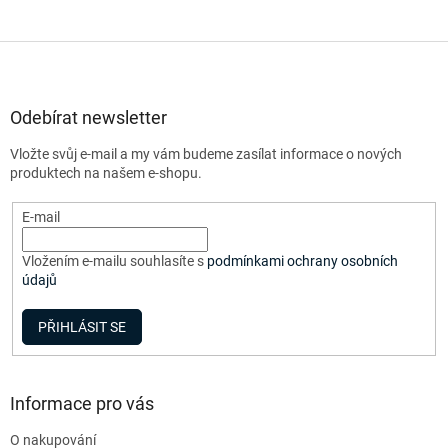
Z
á
p
a
Odebírat newsletter
t
Vložte svůj e-mail a my vám budeme zasílat informace o nových
í
produktech na našem e-shopu.
E-mail
Vložením e-mailu souhlasíte s
podmínkami ochrany osobních
údajů
PŘIHLÁSIT SE
Informace pro vás
O nakupování