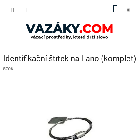
Přejít
NÁKUP
na
obsah
KOŠÍK
Identifikační štítek na Lano (komplet)
5708