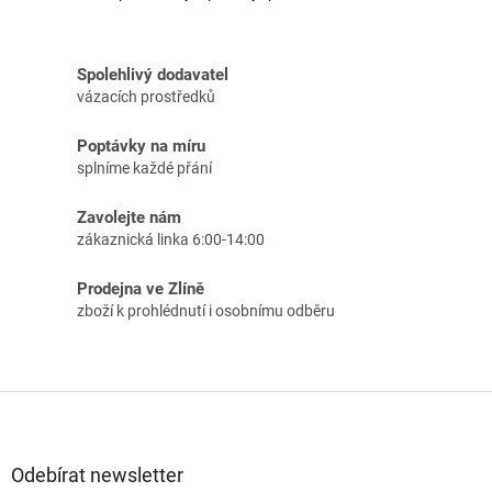
Spolehlivý dodavatel
vázacích prostředků
Poptávky na míru
splníme každé přání
Zavolejte nám
zákaznická linka 6:00-14:00
Prodejna ve Zlíně
zboží k prohlédnutí i osobnímu odběru
Z
á
p
a
Odebírat newsletter