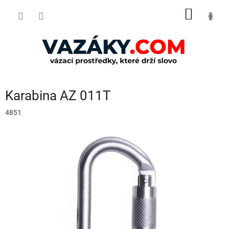
Přejít
NÁKUP
na
obsah
KOŠÍK
Karabina AZ 011T
4851