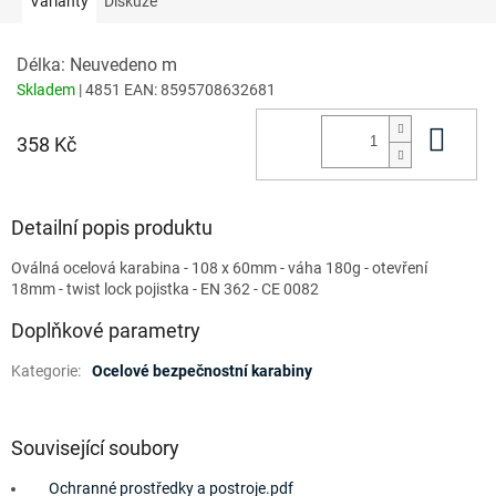
Varianty
Diskuze
Délka: Neuvedeno m
Skladem
| 4851
EAN:
8595708632681
Do 
358 Kč
Detailní popis produktu
Oválná ocelová karabina - 108 x 60mm - váha 180g - otevření
18mm - twist lock pojistka - EN 362 - CE 0082
Doplňkové parametry
Kategorie
:
Ocelové bezpečnostní karabiny
Související soubory
Ochranné prostředky a postroje.pdf