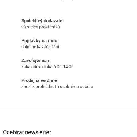
Spolehlivý dodavatel
vázacích prostředků
Poptávky na míru
splníme každé přání
Zavolejte nám
zákaznická linka 6:00-14:00
Prodejna ve Zlíně
zboží k prohlédnutí i osobnímu odběru
Z
á
p
a
Odebírat newsletter