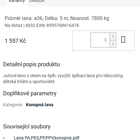
Varianty
Diskuze
Průměr lana: ø36, Délka: 5 m, Nosnost: 7800 kg
Na dotaz
| 4032
EAN:
8595708616476
Do 
1 557 Kč
Detailní popis produktu
Jutové lano s okem na šplh, využití: šplhací lana pro tělocvičny,
dětská hřiště a sportoviště.
Doplňkové parametry
Kategorie
:
Konopná lana
Související soubory
Lana PA,PES,PP,PPV,konopná.pdf