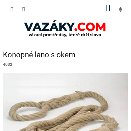
Přejít
NÁKUP
na
obsah
KOŠÍK
Konopné lano s okem
4032