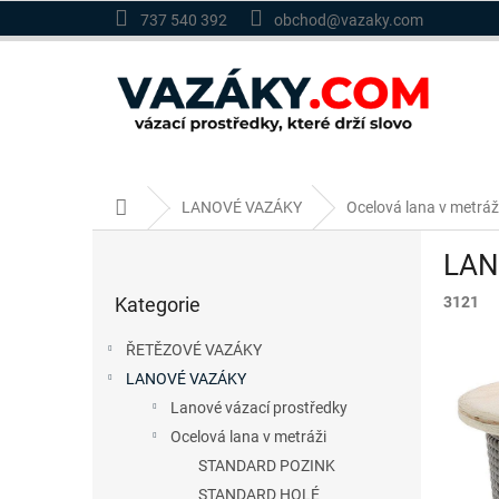
Přejít
737 540 392
obchod@vazaky.com
na
obsah
Domů
LANOVÉ VAZÁKY
Ocelová lana v metráž
P
LANO
o
Přeskočit
s
Kategorie
3121
kategorie
t
r
ŘETĚZOVÉ VAZÁKY
a
LANOVÉ VAZÁKY
n
Lanové vázací prostředky
n
í
Ocelová lana v metráži
p
STANDARD POZINK
a
STANDARD HOLÉ