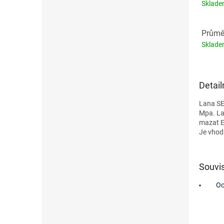
Sklad
Průměr
Sklad
Detail
Lana SE
Mpa. La
mazat E
Je vhodn
Souvis
Oc