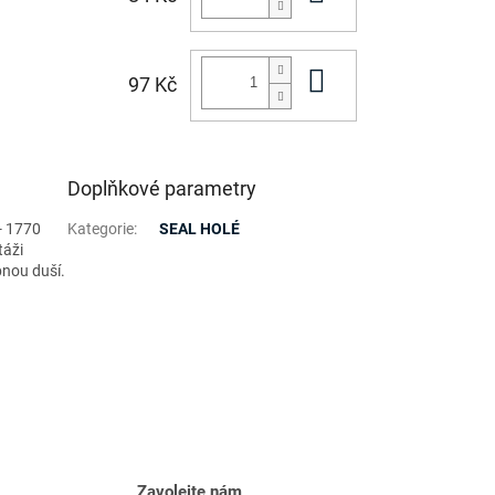
Do košíku
97 Kč
Doplňkové parametry
- 1770
Kategorie
:
SEAL HOLÉ
táži
pnou duší.
Zavolejte nám