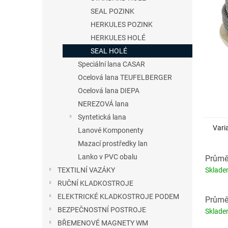
n
SEAL POZINK
e
HERKULES POZINK
l
HERKULES HOLÉ
SEAL HOLÉ
Speciální lana CASAR
Ocelová lana TEUFELBERGER
Ocelová lana DIEPA
NEREZOVÁ lana
Syntetická lana
Vari
Lanové Komponenty
Mazací prostředky lan
Lanko v PVC obalu
Průměr
Sklad
TEXTILNÍ VAZÁKY
RUČNÍ KLADKOSTROJE
ELEKTRICKÉ KLADKOSTROJE PODEM
Průměr
BEZPEČNOSTNÍ POSTROJE
Sklad
BŘEMENOVÉ MAGNETY WM