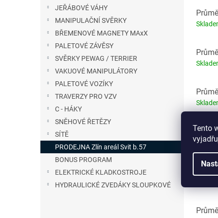
JEŘÁBOVÉ VÁHY
Průměr
MANIPULAČNÍ SVĚRKY
Sklad
BŘEMENOVÉ MAGNETY MAxX
PALETOVÉ ZÁVĚSY
Průměr
SVĚRKY PEWAG / TERRIER
Sklad
VAKUOVÉ MANIPULÁTORY
PALETOVÉ VOZÍKY
Průměr
TRAVERZY PRO VZV
Sklad
C - HÁKY
SNĚHOVÉ ŘETĚZY
Tento 
Průměr
SÍTĚ
vyjadřu
Sklad
PRODEJNA Zlín areál Svit b.57
BONUS PROGRAM
Nast
Průměr
ELEKTRICKÉ KLADKOSTROJE
Sklad
HYDRAULICKÉ ZVEDÁKY SLOUPKOVÉ
Průměr