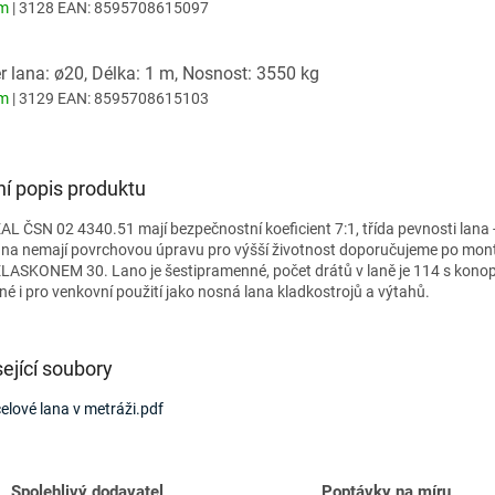
em
| 3128
EAN:
8595708615097
 lana: ø20, Délka: 1 m, Nosnost: 3550 kg
em
| 3129
EAN:
8595708615103
ní popis produktu
AL ČSN 02 4340.51 mají bezpečnostní koeficient 7:1, třída pevnosti lana 
na nemají povrchovou úpravu pro výšší životnost doporučujeme po mon
LASKONEM 30. Lano je šestipramenné, počet drátů v laně je 114 s kono
é i pro venkovní použití jako nosná lana kladkostrojů a výtahů.
ející soubory
elové lana v metráži.pdf
Spolehlivý dodavatel
Poptávky na míru