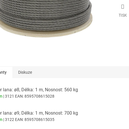
TISK
anty
Diskuze
 lana: ø8, Délka: 1 m, Nosnost: 560 kg
em
| 3121
EAN:
8595708615028
 lana: ø9, Délka: 1 m, Nosnost: 700 kg
em
| 3122
EAN:
8595708615035