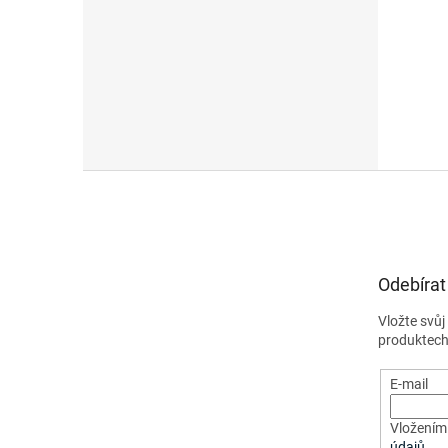
Z
á
p
a
t
Odebírat
í
Vložte svů
produktech
E-mail
Vložením 
údajů