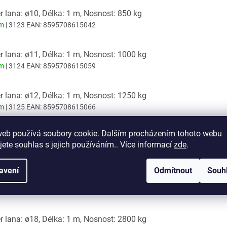
 lana: ø10, Délka: 1 m, Nosnost: 850 kg
em
| 3123
EAN:
8595708615042
 lana: ø11, Délka: 1 m, Nosnost: 1000 kg
em
| 3124
EAN:
8595708615059
 lana: ø12, Délka: 1 m, Nosnost: 1250 kg
em
| 3125
EAN:
8595708615066
web používá soubory cookie. Dalším procházením tohoto webu
 lana: ø14, Délka: 1 m, Nosnost: 1700 kg
jete souhlas s jejich používáním.. Více informací
zde
.
em
| 3126
EAN:
8595708615073
avení
Odmítnout
Souh
 lana: ø16, Délka: 1 m, Nosnost: 2240 kg
em
| 3127
EAN:
8595708615080
 lana: ø18, Délka: 1 m, Nosnost: 2800 kg