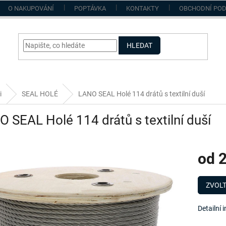
O NAKUPOVÁNÍ
POPTÁVKA
KONTAKTY
OBCHODNÍ PO
HLEDAT
i
SEAL HOLÉ
LANO SEAL Holé 114 drátů s textilní duší
 SEAL Holé 114 drátů s textilní duší
od
2
Měrná
cena:
ZVOLT
Detailní 