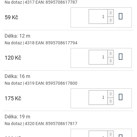
Na dotaz
| 4317
EAN:
8595708617787
Do 
59 Kč
Délka: 12 m
Na dotaz
| 4318
EAN:
8595708617794
Do 
120 Kč
Délka: 16 m
Na dotaz
| 4319
EAN:
8595708617800
Do 
175 Kč
Délka: 19 m
Na dotaz
| 4320
EAN:
8595708617817