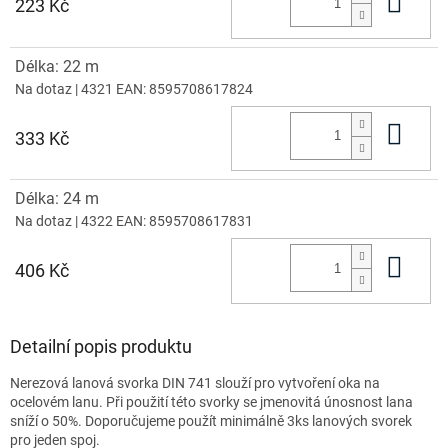
Do 
223 Kč
Délka: 22 m
Na dotaz
| 4321
EAN:
8595708617824
Do 
333 Kč
Délka: 24 m
Na dotaz
| 4322
EAN:
8595708617831
Do 
406 Kč
Detailní popis produktu
Nerezová lanová svorka DIN 741 slouží pro vytvoření oka na
ocelovém lanu. Při použití této svorky se jmenovitá únosnost lana
sníží o 50%. Doporučujeme použít minimálně 3ks lanových svorek
pro jeden spoj.