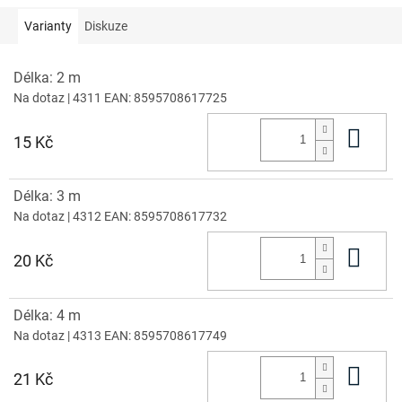
Varianty
Diskuze
Délka: 2 m
Na dotaz
| 4311
EAN:
8595708617725
Do 
15 Kč
Délka: 3 m
Na dotaz
| 4312
EAN:
8595708617732
Do 
20 Kč
Délka: 4 m
Na dotaz
| 4313
EAN:
8595708617749
Do 
21 Kč