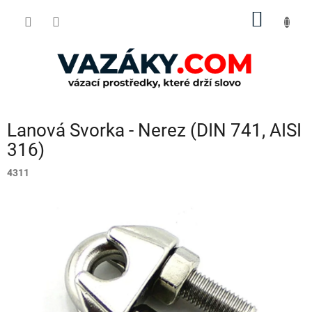
Přejít
NÁKUP
na
obsah
KOŠÍK
Lanová Svorka - Nerez (DIN 741, AISI
316)
4311