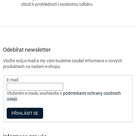
zboží k prohlédnutí i osobnímu odběru
Z
á
p
a
Odebírat newsletter
t
Vložte svůj e-mail a my vám budeme zasílat informace o nových
í
produktech na našem e-shopu.
E-mail
Vložením e-mailu souhlasíte s
podmínkami ochrany osobních
údajů
PŘIHLÁSIT SE