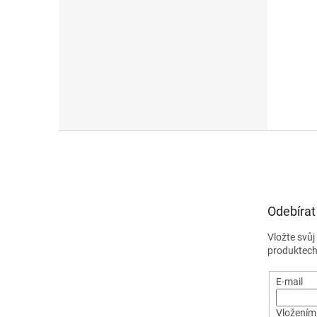
Z
á
p
a
t
Odebírat
í
Vložte svů
produktech
E-mail
Vložením 