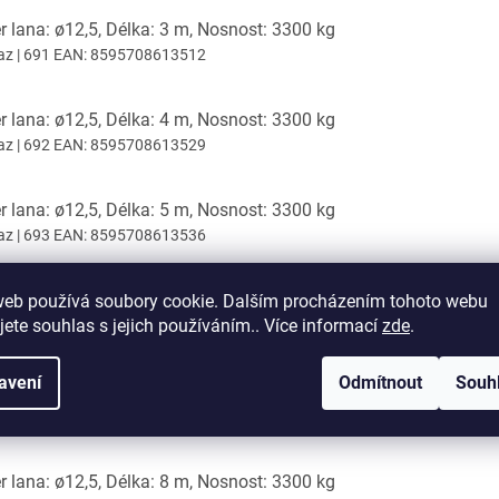
 lana: ø12,5, Délka: 3 m, Nosnost: 3300 kg
az
| 691
EAN:
8595708613512
 lana: ø12,5, Délka: 4 m, Nosnost: 3300 kg
az
| 692
EAN:
8595708613529
 lana: ø12,5, Délka: 5 m, Nosnost: 3300 kg
az
| 693
EAN:
8595708613536
 lana: ø12,5, Délka: 6 m, Nosnost: 3300 kg
web používá soubory cookie. Dalším procházením tohoto webu
jete souhlas s jejich používáním.. Více informací
zde
.
az
| 694
EAN:
8595708613543
avení
Odmítnout
Souh
 lana: ø12,5, Délka: 7 m, Nosnost: 3300 kg
az
| 695
EAN:
8595708613550
 lana: ø12,5, Délka: 8 m, Nosnost: 3300 kg