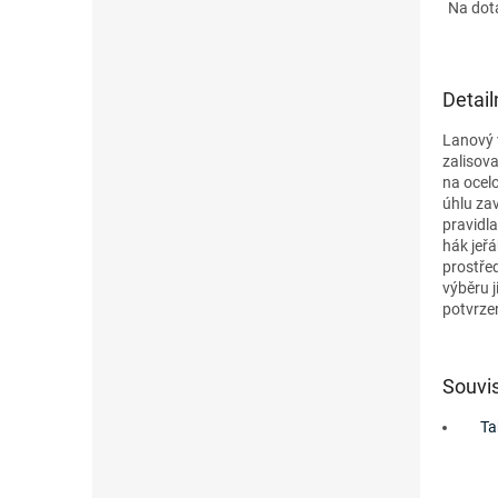
Na dot
Detail
Lanový 
zalisov
na ocel
úhlu zav
pravidla
hák jeřá
prostřed
výběru j
potvrze
Souvis
Ta