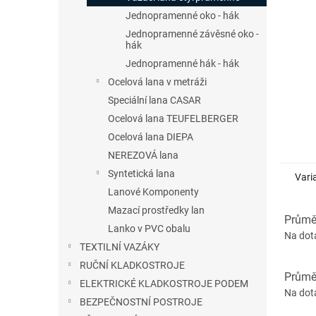
n
Jednopramenné oko - hák
e
Jednopramenné závěsné oko -
l
hák
Jednopramenné hák - hák
Ocelová lana v metráži
Speciální lana CASAR
Ocelová lana TEUFELBERGER
Ocelová lana DIEPA
NEREZOVÁ lana
Syntetická lana
Vari
Lanové Komponenty
Mazací prostředky lan
Průměr
Lanko v PVC obalu
Na dot
TEXTILNÍ VAZÁKY
RUČNÍ KLADKOSTROJE
Průměr
ELEKTRICKÉ KLADKOSTROJE PODEM
Na dot
BEZPEČNOSTNÍ POSTROJE