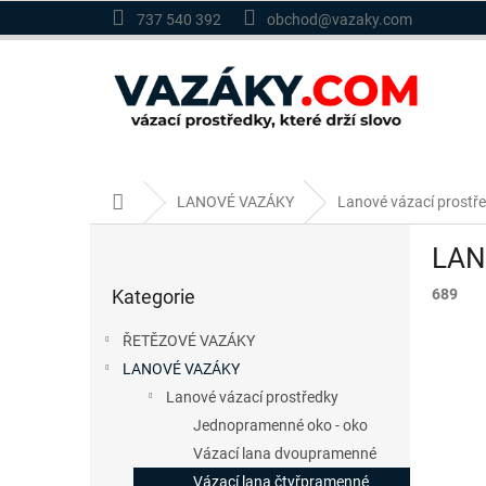
Přejít
737 540 392
obchod@vazaky.com
na
obsah
Domů
LANOVÉ VAZÁKY
Lanové vázací prostř
P
LAN
o
Přeskočit
s
Kategorie
689
kategorie
t
r
ŘETĚZOVÉ VAZÁKY
a
LANOVÉ VAZÁKY
n
Lanové vázací prostředky
n
í
Jednopramenné oko - oko
p
Vázací lana dvoupramenné
a
Vázací lana čtyřpramenné