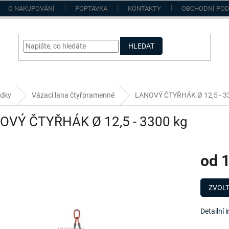
O NAKUPOVÁNÍ
POPTÁVKA
KONTAKTY
OBCHODNÍ PO
HLEDAT
edky
Vázací lana čtyřpramenné
LANOVÝ ČTYŘHÁK Ø 12,5 - 3
OVÝ ČTYŘHÁK Ø 12,5 - 3300 kg
od
1
Měrná
cena:
ZVOLT
Detailní 