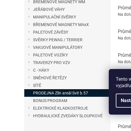
BŘEMENOVÉ MAGNETY WM
Průměr
JEŘÁBOVÉ VÁHY
Na dot
MANIPULAČNÍ SVĚRKY
BŘEMENOVÉ MAGNETY MAxX
Průměr
PALETOVÉ ZÁVĚSY
Na dot
SVĚRKY PEWAG / TERRIER
VAKUOVÉ MANIPULÁTORY
Průměr
PALETOVÉ VOZÍKY
Na dot
TRAVERZY PRO VZV
C - HÁKY
SNĚHOVÉ ŘETĚZY
Průměr
Tento 
vyjadřu
SÍTĚ
Na dot
PRODEJNA Zlín areál Svit b.57
Nast
BONUS PROGRAM
Průměr
ELEKTRICKÉ KLADKOSTROJE
Na dot
HYDRAULICKÉ ZVEDÁKY SLOUPKOVÉ
Průměr