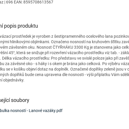
az
| 696
EAN:
8595708613567
ní popis produktu
vázací prostředek je vyroben z šestipramenného ocelového lana pozink
anými hliníkovými objímkami. Označeno nosností na kruhovém šťítku za
ovém závěsném oku. Nosnost ČTYŘHÁKU 3300 Kg je stanovena jako cel
ěšní 45°, která se snižuje při rozevření vázacího prostředku viz tab. - zákl
. Délka vázacího prostředku: Pro představu ve svislé poloze jako při zavě
bu za závěsné oko - s háky i s okem je brána jako celková. Po výběru váz
ku se v košíku objeví dotaz na doplněk. Označené doplňky zeleně jsou v c
iných doplňků bude cena upravena dle nosnosti - výši příplatku Vám sděl
ní objednávky.
ející soubory
bulka nosností - Lanové vazáky.pdf