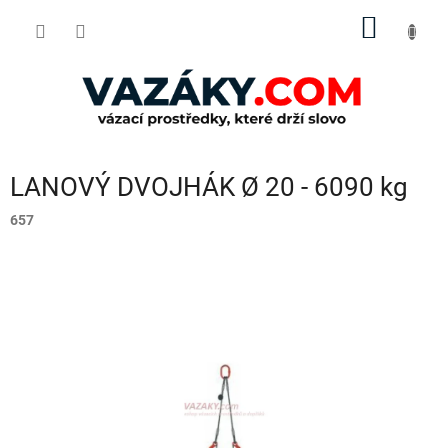
Přejít
NÁKUP
na
obsah
KOŠÍK
LANOVÝ DVOJHÁK Ø 20 - 6090 kg
657