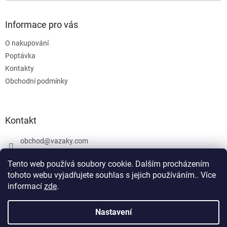
Informace pro vás
O nakupování
Poptávka
Kontakty
Obchodní podmínky
Kontakt
obchod
@
vazaky.com
737 540 392
Tento web používá soubory cookie. Dalším procházením
tohoto webu vyjadřujete souhlas s jejich používáním.. Více
informací
zde
.
U zboží které není skladem nemůžeme zaručit přesný termín
dodání včetně cen. Netýká se vázacích prostředků. Produkty, které
Nastavení
Vytvořil Shoptet
jsou označeny: skladem mohou být vyrobeny v den objednávky,
případně po dohodě objednány u výrobce jako zakázková výroba.