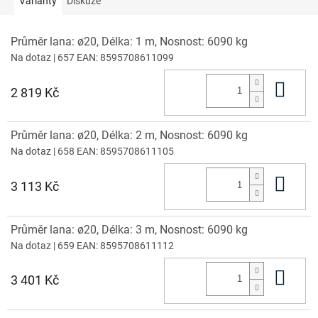
Varianty
Diskuze
Průměr lana: ø20, Délka: 1 m, Nosnost: 6090 kg
Na dotaz
| 657
EAN:
8595708611099
Do 
2 819 Kč
Průměr lana: ø20, Délka: 2 m, Nosnost: 6090 kg
Na dotaz
| 658
EAN:
8595708611105
Do 
3 113 Kč
Průměr lana: ø20, Délka: 3 m, Nosnost: 6090 kg
Na dotaz
| 659
EAN:
8595708611112
Do 
3 401 Kč