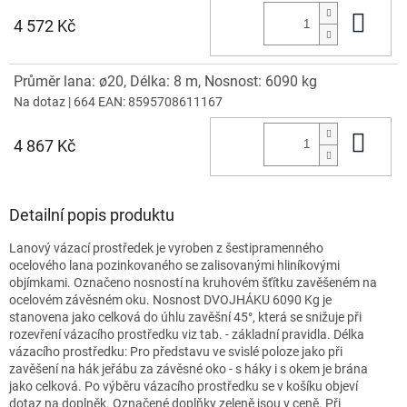
Do 
4 572 Kč
Průměr lana: ø20, Délka: 8 m, Nosnost: 6090 kg
Na dotaz
| 664
EAN:
8595708611167
Do 
4 867 Kč
Detailní popis produktu
Lanový vázací prostředek je vyroben z šestipramenného
ocelového lana pozinkovaného se zalisovanými hliníkovými
objímkami. Označeno nosností na kruhovém šťítku zavěšeném na
ocelovém závěsném oku. Nosnost DVOJHÁKU 6090 Kg je
stanovena jako celková do úhlu zavěšní 45°, která se snižuje při
rozevření vázacího prostředku viz tab. - základní pravidla. Délka
vázacího prostředku: Pro představu ve svislé poloze jako při
zavěšení na hák jeřábu za závěsné oko - s háky i s okem je brána
jako celková. Po výběru vázacího prostředku se v košíku objeví
dotaz na doplněk. Označené doplňky zeleně jsou v ceně. Při