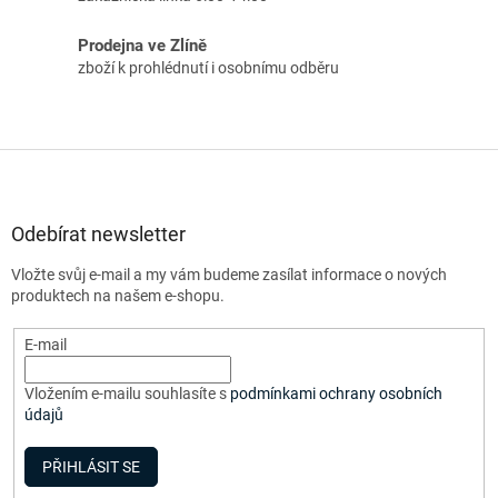
Prodejna ve Zlíně
zboží k prohlédnutí i osobnímu odběru
Z
á
p
a
Odebírat newsletter
t
Vložte svůj e-mail a my vám budeme zasílat informace o nových
í
produktech na našem e-shopu.
E-mail
Vložením e-mailu souhlasíte s
podmínkami ochrany osobních
údajů
PŘIHLÁSIT SE