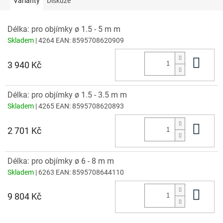
Varianty
Diskuze
Délka: pro objímky ø 1.5 - 5 m m
Skladem
| 4264
EAN:
8595708620909
Do 
3 940 Kč
Délka: pro objímky ø 1.5 - 3.5 m m
Skladem
| 4265
EAN:
8595708620893
Do 
2 701 Kč
Délka: pro objímky ø 6 - 8 m m
Skladem
| 6263
EAN:
8595708644110
Do 
9 804 Kč