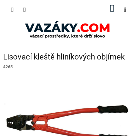
Přejít
NÁKUP
na
obsah
KOŠÍK
Lisovací kleště hliníkových objímek
4265