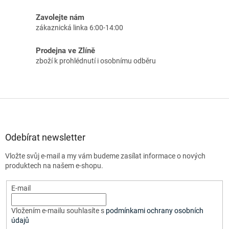
Zavolejte nám
zákaznická linka 6:00-14:00
Prodejna ve Zlíně
zboží k prohlédnutí i osobnímu odběru
Z
á
p
a
Odebírat newsletter
t
Vložte svůj e-mail a my vám budeme zasílat informace o nových
í
produktech na našem e-shopu.
E-mail
Vložením e-mailu souhlasíte s
podmínkami ochrany osobních
údajů