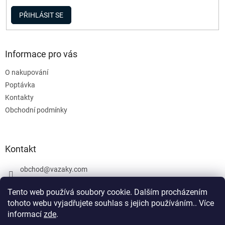
PŘIHLÁSIT SE
Informace pro vás
O nakupování
Poptávka
Kontakty
Obchodní podmínky
Kontakt
obchod
@
vazaky.com
737 540 392
Tento web používá soubory cookie. Dalším procházením
tohoto webu vyjadřujete souhlas s jejich používáním.. Více
informací
zde
.
U zboží které není skladem nemůžeme zaručit přesný termín