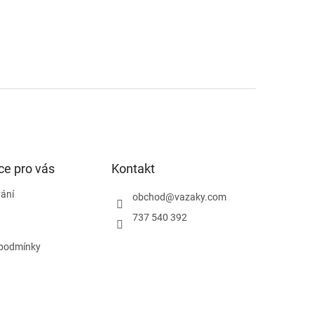
ce pro vás
Kontakt
ání
obchod
@
vazaky.com
737 540 392
podmínky