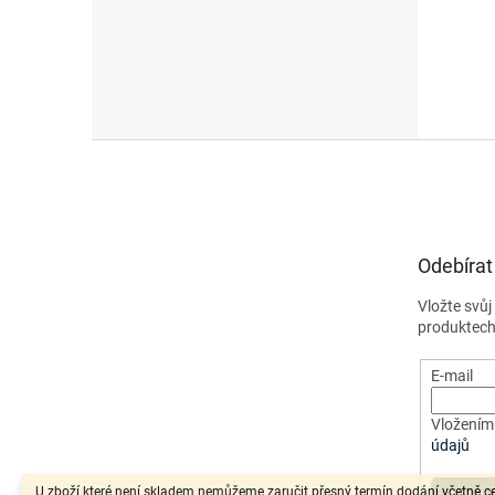
Z
á
p
a
t
Odebírat
í
Vložte svů
produktech
E-mail
Vložením 
údajů
U zboží které není skladem nemůžeme zaručit přesný termín dodání včetně c