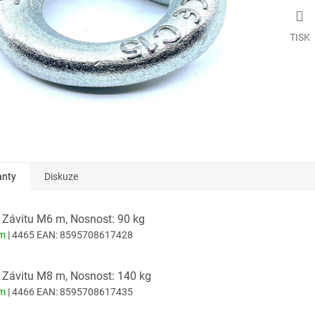
TISK
anty
Diskuze
 Závitu M6 m, Nosnost: 90 kg
em
| 4465
EAN:
8595708617428
 Závitu M8 m, Nosnost: 140 kg
em
| 4466
EAN:
8595708617435