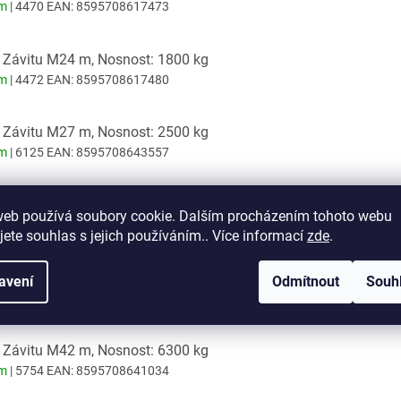
em
| 4470
EAN:
8595708617473
: Závitu M24 m, Nosnost: 1800 kg
em
| 4472
EAN:
8595708617480
: Závitu M27 m, Nosnost: 2500 kg
em
| 6125
EAN:
8595708643557
: Závitu M30 m, Nosnost: 3200 kg
web používá soubory cookie. Dalším procházením tohoto webu
em
| 4473
EAN:
8595708617497
jete souhlas s jejich používáním.. Více informací
zde
.
: Závitu M36 m, Nosnost: 4600 kg
avení
Odmítnout
Souh
em
| 5752
EAN:
8595708641027
: Závitu M42 m, Nosnost: 6300 kg
em
| 5754
EAN:
8595708641034