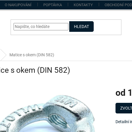
O NAKUPOVÁNÍ
POPTÁVKA
KONTAKTY
OBCHODNÍ PO
HLEDAT
Matice s okem (DIN 582)
ice s okem (DIN 582)
od
1
Měrná
cena:
ZVOLT
Detailní 