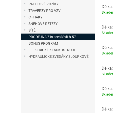
PALETOVÉ VOZÍKY
Délka:
TRAVERZY PRO VZV
Sklad
C - HÁKY
SNĚHOVÉ ŘETĚZY
Délka:
SÍTĚ
Sklad
PRODEJNA Zlín areál Svit b.57
BONUS PROGRAM
Délka:
ELEKTRICKÉ KLADKOSTROJE
Sklad
HYDRAULICKÉ ZVEDÁKY SLOUPKOVÉ
Délka:
Sklad
Délka:
Sklad
Délka