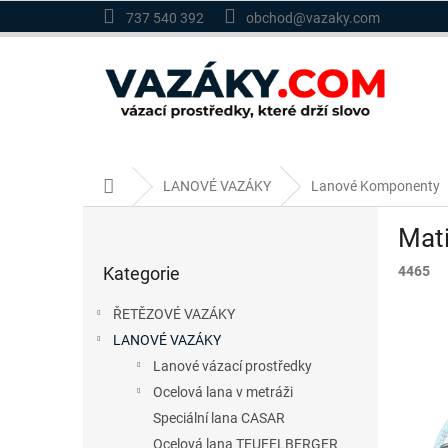
Přejít
737 540 392
obchod@vazaky.com
na
obsah
Domů
LANOVÉ VAZÁKY
Lanové Komponenty
P
Mat
o
Přeskočit
s
Kategorie
4465
kategorie
t
r
ŘETĚZOVÉ VAZÁKY
a
LANOVÉ VAZÁKY
n
Lanové vázací prostředky
n
í
Ocelová lana v metráži
p
Speciální lana CASAR
a
Ocelová lana TEUFELBERGER