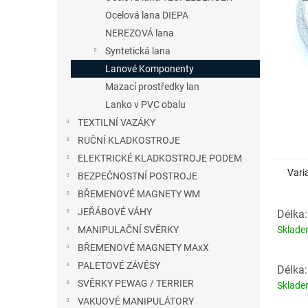
n
Ocelová lana DIEPA
e
NEREZOVÁ lana
l
Syntetická lana
Lanové Komponenty
Mazací prostředky lan
Lanko v PVC obalu
TEXTILNÍ VAZÁKY
RUČNÍ KLADKOSTROJE
ELEKTRICKÉ KLADKOSTROJE PODEM
Vari
BEZPEČNOSTNÍ POSTROJE
BŘEMENOVÉ MAGNETY WM
JEŘÁBOVÉ VÁHY
Délka:
Sklad
MANIPULAČNÍ SVĚRKY
BŘEMENOVÉ MAGNETY MAxX
PALETOVÉ ZÁVĚSY
Délka:
SVĚRKY PEWAG / TERRIER
Sklad
VAKUOVÉ MANIPULÁTORY