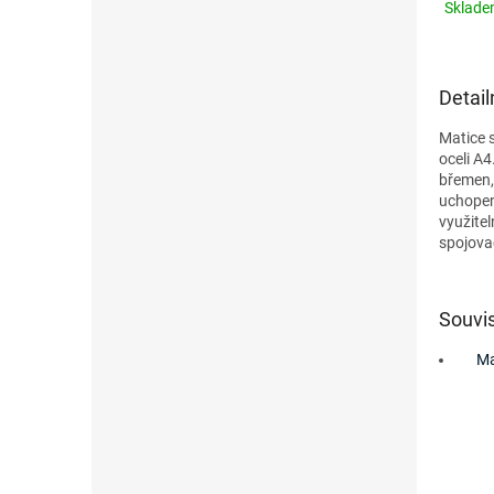
Sklad
Detail
Matice s
oceli A4
břemen, 
uchopen
využite
spojova
Souvis
Ma