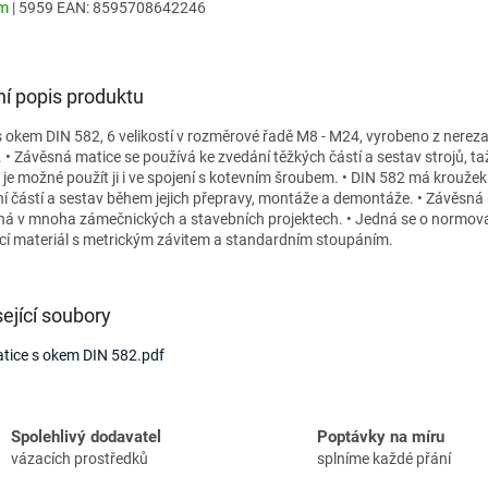
em
| 5959
EAN:
8595708642246
ní popis produktu
 okem DIN 582, 6 velikostí v rozměrové řadě M8 - M24, vyrobeno z nerezav
. • Závěsná matice se používá ke zvedání těžkých částí a sestav strojů, ta
je možné použít ji i ve spojení s kotevním šroubem. • DIN 582 má kroužek
í částí a sestav během jejich přepravy, montáže a demontáže. • Závěsná 
lná v mnoha zámečnických a stavebních projektech. • Jedná se o normov
cí materiál s metrickým závitem a standardním stoupáním.
ející soubory
tice s okem DIN 582.pdf
Spolehlivý dodavatel
Poptávky na míru
vázacích prostředků
splníme každé přání