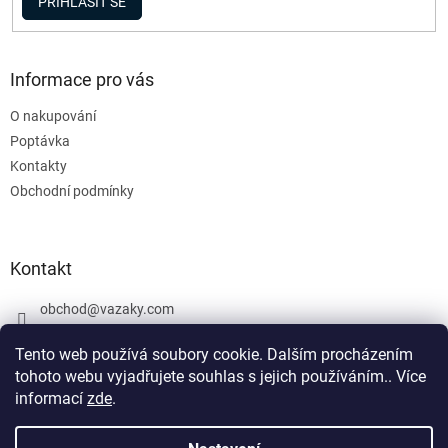
PŘIHLÁSIT SE
Informace pro vás
O nakupování
Poptávka
Kontakty
Obchodní podmínky
Kontakt
obchod
@
vazaky.com
737 540 392
Tento web používá soubory cookie. Dalším procházením
tohoto webu vyjadřujete souhlas s jejich používáním.. Více
informací
zde
.
U zboží které není skladem nemůžeme zaručit přesný termín
dodání včetně cen. Netýká se vázacích prostředků. Produkty, které