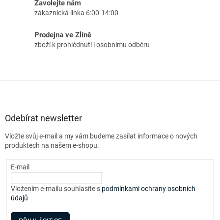
Zavolejte nám
zákaznická linka 6:00-14:00
Prodejna ve Zlíně
zboží k prohlédnutí i osobnímu odběru
Z
á
p
a
Odebírat newsletter
t
Vložte svůj e-mail a my vám budeme zasílat informace o nových
í
produktech na našem e-shopu.
E-mail
Vložením e-mailu souhlasíte s
podmínkami ochrany osobních
údajů