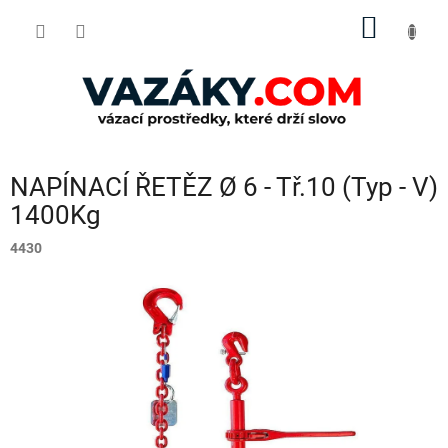
Přejít
NÁKUP
na
obsah
KOŠÍK
NAPÍNACÍ ŘETĚZ Ø 6 - Tř.10 (Typ - V)
1400Kg
4430