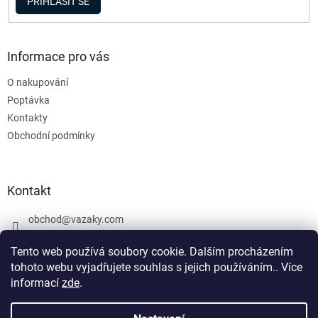
PŘIHLÁSIT SE
Informace pro vás
O nakupování
Poptávka
Kontakty
Obchodní podmínky
Kontakt
obchod
@
vazaky.com
737 540 392
Tento web používá soubory cookie. Dalším procházením
tohoto webu vyjadřujete souhlas s jejich používáním.. Více
informací
zde
.
U zboží které není skladem nemůžeme zaručit přesný termín
dodání včetně cen. Netýká se vázacích prostředků. Produkty, které