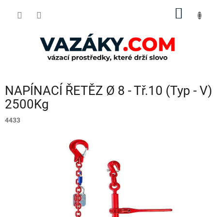
Přejít
NÁKUP
na
obsah
KOŠÍK
NAPÍNACÍ ŘETĚZ Ø 8 - Tř.10 (Typ - V)
2500Kg
4433