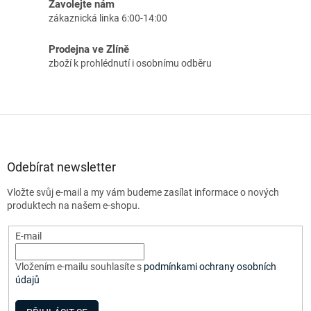
Zavolejte nám
zákaznická linka 6:00-14:00
Prodejna ve Zlíně
zboží k prohlédnutí i osobnímu odběru
Z
á
p
a
Odebírat newsletter
t
Vložte svůj e-mail a my vám budeme zasílat informace o nových
í
produktech na našem e-shopu.
E-mail
Vložením e-mailu souhlasíte s
podmínkami ochrany osobních
údajů