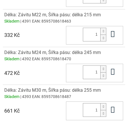
Délka: Závitu M22 m, Šířka pásu: délka 215 mm
Skladem
| 4391
EAN:
8595708618463
Do 
332 Kč
Délka: Závitu M24 m, Šířka pásu: délka 245 mm
Skladem
| 4392
EAN:
8595708618470
Do 
472 Kč
Délka: Závitu M30 m, Šířka pásu: délka 255 mm
Skladem
| 4393
EAN:
8595708618487
Do 
661 Kč