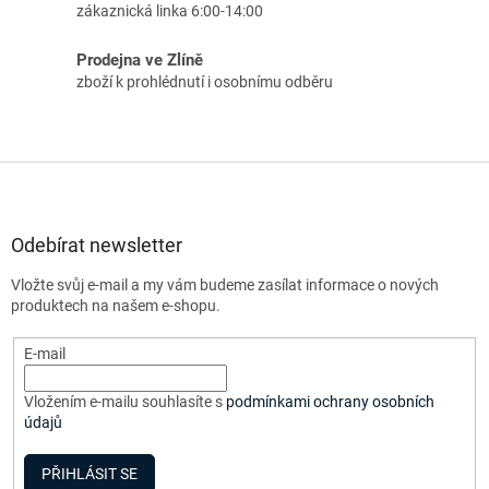
zákaznická linka 6:00-14:00
Prodejna ve Zlíně
zboží k prohlédnutí i osobnímu odběru
Z
á
p
a
Odebírat newsletter
t
Vložte svůj e-mail a my vám budeme zasílat informace o nových
í
produktech na našem e-shopu.
E-mail
Vložením e-mailu souhlasíte s
podmínkami ochrany osobních
údajů
PŘIHLÁSIT SE