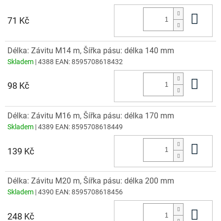
Do 
71 Kč
Délka: Závitu M14 m, Šířka pásu: délka 140 mm
Skladem
| 4388
EAN:
8595708618432
Do 
98 Kč
Délka: Závitu M16 m, Šířka pásu: délka 170 mm
Skladem
| 4389
EAN:
8595708618449
Do 
139 Kč
Délka: Závitu M20 m, Šířka pásu: délka 200 mm
Skladem
| 4390
EAN:
8595708618456
Do 
248 Kč