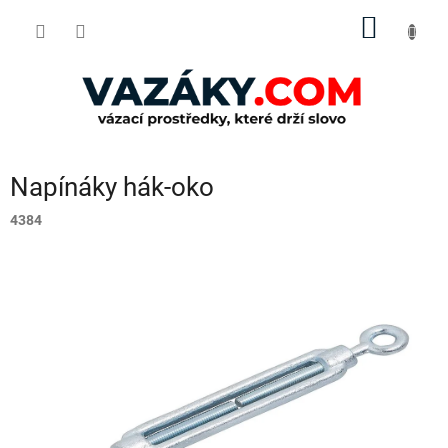
Přejít
NÁKUP
na
obsah
KOŠÍK
Napínáky hák-oko
4384