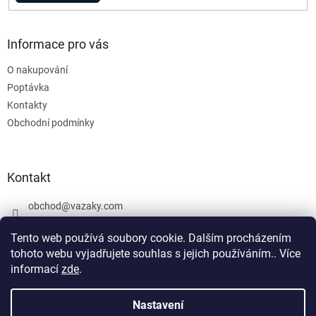
Informace pro vás
O nakupování
Poptávka
Kontakty
Obchodní podmínky
Kontakt
obchod
@
vazaky.com
737 540 392
Tento web používá soubory cookie. Dalším procházením
tohoto webu vyjadřujete souhlas s jejich používáním.. Více
informací
zde
.
U zboží které není skladem nemůžeme zaručit přesný termín
dodání včetně cen. Netýká se vázacích prostředků. Produkty, které
Nastavení
Vytvořil Shoptet
jsou označeny: skladem mohou být vyrobeny v den objednávky,