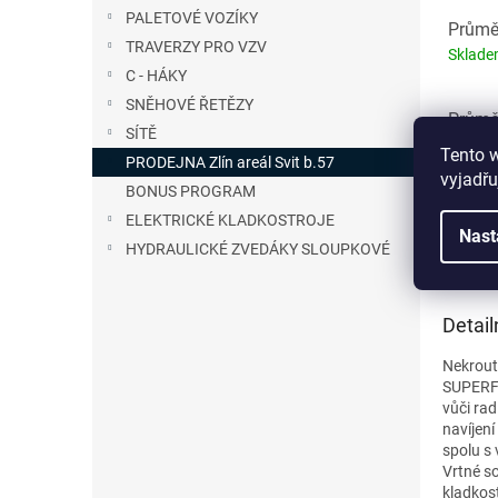
PALETOVÉ VOZÍKY
Průměr
TRAVERZY PRO VZV
Sklad
C - HÁKY
SNĚHOVÉ ŘETĚZY
Průměr
SÍTĚ
Sklad
Tento 
PRODEJNA Zlín areál Svit b.57
vyjadřu
BONUS PROGRAM
Průměr
ELEKTRICKÉ KLADKOSTROJE
Nast
Sklad
HYDRAULICKÉ ZVEDÁKY SLOUPKOVÉ
Detail
Nekrout
SUPERFI
vůči rad
navíjení
spolu s 
Vrtné so
kladkost