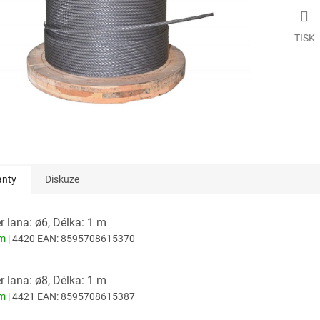
TISK
anty
Diskuze
 lana: ø6, Délka: 1 m
em
| 4420
EAN:
8595708615370
 lana: ø8, Délka: 1 m
em
| 4421
EAN:
8595708615387