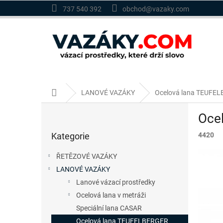
Přejít
737 540 392
obchod@vazaky.com
na
obsah
Domů
LANOVÉ VAZÁKY
Ocelová lana TEUFE
P
Oce
o
Přeskočit
s
Kategorie
4420
kategorie
t
r
ŘETĚZOVÉ VAZÁKY
a
LANOVÉ VAZÁKY
n
Lanové vázací prostředky
n
í
Ocelová lana v metráži
p
Speciální lana CASAR
a
Ocelová lana TEUFELBERGER