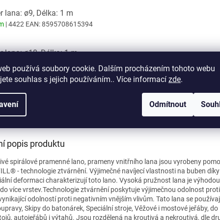
 lana: ø9, Délka: 1 m
em
| 4422
EAN:
8595708615394
 lana: ø10, Délka: 1 m
em
| 4423
EAN:
8595708615400
web používá soubory cookie. Dalším procházením tohoto webu
jete souhlas s jejich používáním.. Více informací
zde
.
 lana: ø12, Délka: 1 m
avení
Odmítnout
Souh
em
| 4424
EAN:
8595708615417
ní popis produktu
ivé spirálové pramenné lano, prameny vnitřního lana jsou vyrobeny pomo
LL® - technologie ztvárnění. Výjimečné navíjecí vlastnosti na buben díky
iální deformaci charakterizují toto lano. Vysoká pružnost lana je výhodou
 do více vrstev.Technologie ztvárnění poskytuje výjimečnou odolnost proti
vynikající odolností proti negativním vnějším vlivům. Tato lana se používaj
upravy, Skipy do batonárek, Speciální stroje, Věžové i mostové jeřáby, do
ojů, autojeřábů i výtahů. Jsou rozdělená na kroutivá a nekroutivá, dle d