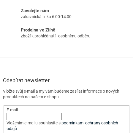
Zavolejte nám
zákaznická linka 6:00-14:00
Prodejna ve Zlíně
zboží k prohlédnutí i osobnímu odběru
Z
á
p
a
Odebírat newsletter
t
Vložte svůj e-mail a my vám budeme zasílat informace o nových
í
produktech na našem e-shopu.
E-mail
Vložením e-mailu souhlasíte s
podmínkami ochrany osobních
údajů