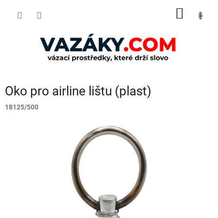
Přejít
NÁKUP
na
obsah
KOŠÍK
Oko pro airline lištu (plast)
18125/500