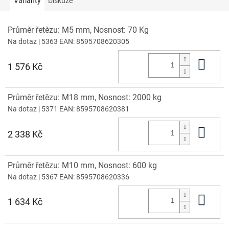
Varianty
Diskuze
Průměr řetězu: M5 mm, Nosnost: 70 Kg
Na dotaz
| 5363
EAN:
8595708620305
Do 
1 576 Kč
Průměr řetězu: M18 mm, Nosnost: 2000 kg
Na dotaz
| 5371
EAN:
8595708620381
Do 
2 338 Kč
Průměr řetězu: M10 mm, Nosnost: 600 kg
Na dotaz
| 5367
EAN:
8595708620336
Do 
1 634 Kč