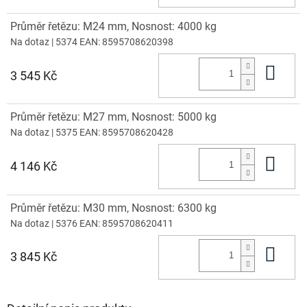
Průměr řetězu: M24 mm, Nosnost: 4000 kg
Na dotaz
| 5374
EAN:
8595708620398
Do 
3 545 Kč
Průměr řetězu: M27 mm, Nosnost: 5000 kg
Na dotaz
| 5375
EAN:
8595708620428
Do 
4 146 Kč
Průměr řetězu: M30 mm, Nosnost: 6300 kg
Na dotaz
| 5376
EAN:
8595708620411
Do 
3 845 Kč