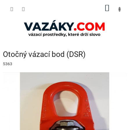
Přejít
NÁKUP
na
obsah
KOŠÍK
Otočný vázací bod (DSR)
5363