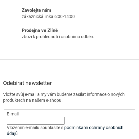
Zavolejte nám
zákaznická linka 6:00-14:00
Prodejna ve Zlíně
zboží k prohlédnutí i osobnímu odběru
Z
á
p
a
Odebírat newsletter
t
Vložte svůj e-mail a my vám budeme zasílat informace o nových
í
produktech na našem e-shopu.
E-mail
Vložením e-mailu souhlasíte s
podmínkami ochrany osobních
údajů