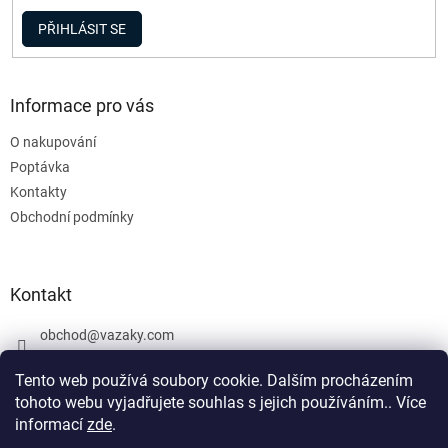
PŘIHLÁSIT SE
Informace pro vás
O nakupování
Poptávka
Kontakty
Obchodní podmínky
Kontakt
obchod
@
vazaky.com
737 540 392
Tento web používá soubory cookie. Dalším procházením
tohoto webu vyjadřujete souhlas s jejich používáním.. Více
informací
zde
.
U zboží které není skladem nemůžeme zaručit přesný termín