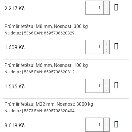
Do 
2 217 Kč
Průměr řetězu: M8 mm, Nosnost: 300 kg
Na dotaz
| 5366
EAN:
8595708620329
Do 
1 608 Kč
Průměr řetězu: M6 mm, Nosnost: 100 kg
Na dotaz
| 5365
EAN:
8595708620312
Do 
1 595 Kč
Průměr řetězu: M22 mm, Nosnost: 3000 kg
Na dotaz
| 5373
EAN:
8595708620404
Do 
3 618 Kč