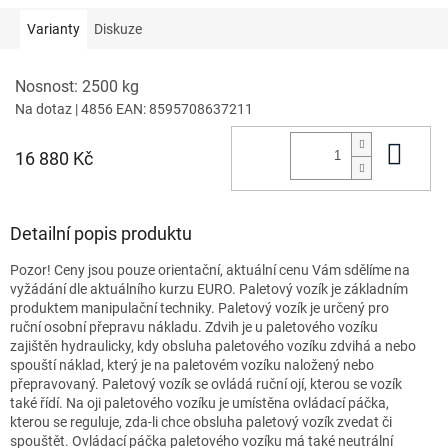
Varianty
Diskuze
Nosnost: 2500 kg
Na dotaz
| 4856
EAN:
8595708637211
Do 
16 880 Kč
Detailní popis produktu
Pozor! Ceny jsou pouze orientační, aktuální cenu Vám sdělíme na
vyžádání dle aktuálního kurzu EURO. Paletový vozík je základním
produktem manipulační techniky. Paletový vozík je určený pro
ruční osobní přepravu nákladu. Zdvih je u paletového vozíku
zajištěn hydraulicky, kdy obsluha paletového vozíku zdvihá a nebo
spouští náklad, který je na paletovém vozíku naložený nebo
přepravovaný. Paletový vozík se ovládá ruční ojí, kterou se vozík
také řídí. Na oji paletového vozíku je umístěna ovládací páčka,
kterou se reguluje, zda-li chce obsluha paletový vozík zvedat či
spouštět. Ovládací páčka paletového vozíku má také neutrální