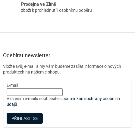
Prodejna ve Zlíně
zboží k prohlédnutí i osobnímu odběru
Z
á
p
a
Odebírat newsletter
t
Vložte svůj e-mail a my vám budeme zasílat informace o nových
í
produktech na našem e-shopu.
E-mail
Vložením e-mailu souhlasíte s
podmínkami ochrany osobních
údajů
PŘIHLÁSIT SE