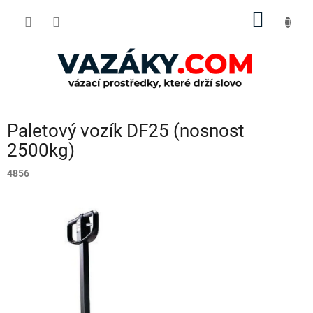
Přejít
NÁKUP
na
obsah
KOŠÍK
Paletový vozík DF25 (nosnost
2500kg)
4856