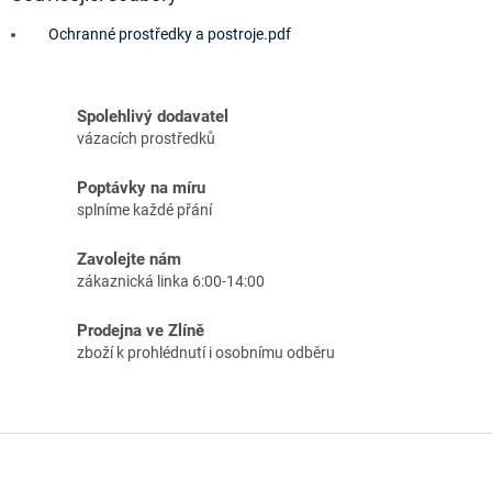
Ochranné prostředky a postroje.pdf
Spolehlivý dodavatel
vázacích prostředků
Poptávky na míru
splníme každé přání
Zavolejte nám
zákaznická linka 6:00-14:00
Prodejna ve Zlíně
zboží k prohlédnutí i osobnímu odběru
Z
á