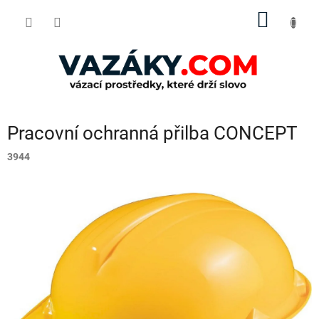
Přejít
NÁKUP
na
obsah
KOŠÍK
Pracovní ochranná přilba CONCEPT
3944