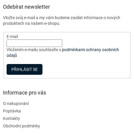
p
a
Odebírat newsletter
t
Vložte svůj e-mail a my vám budeme zasílat informace o nových
í
produktech na našem e-shopu.
E-mail
Vložením e-mailu souhlasíte s
podmínkami ochrany osobních
údajů
PŘIHLÁSIT SE
Informace pro vás
O nakupování
Poptávka
Kontakty
Obchodní podmínky