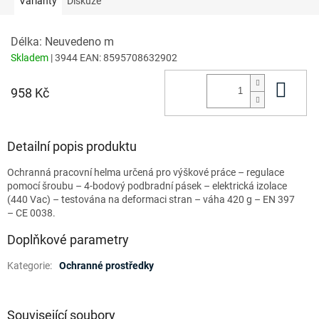
Varianty
Diskuze
Délka: Neuvedeno m
Skladem
| 3944
EAN:
8595708632902
Do 
958 Kč
Detailní popis produktu
Ochranná pracovní helma určená pro výškové práce – regulace
pomocí šroubu – 4-bodový podbradní pásek – elektrická izolace
(440 Vac) – testována na deformaci stran – váha 420 g – EN 397
– CE 0038.
Doplňkové parametry
Kategorie
:
Ochranné prostředky
Související soubory