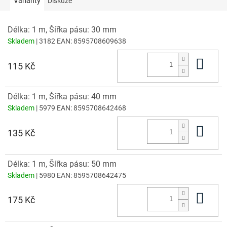
Varianty
Diskuze
Délka: 1 m, Šířka pásu: 30 mm
Skladem
| 3182
EAN:
8595708609638
Do 
115 Kč
Délka: 1 m, Šířka pásu: 40 mm
Skladem
| 5979
EAN:
8595708642468
Do 
135 Kč
Délka: 1 m, Šířka pásu: 50 mm
Skladem
| 5980
EAN:
8595708642475
Do 
175 Kč