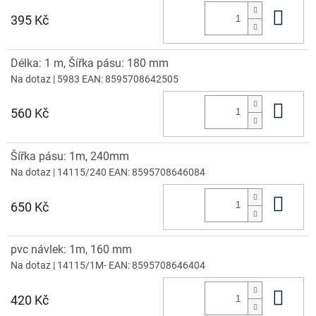
Do 
395 Kč
Délka: 1 m, Šířka pásu: 180 mm
Na dotaz
| 5983
EAN:
8595708642505
Do 
560 Kč
Šířka pásu: 1m, 240mm
Na dotaz
| 14115/240
EAN:
8595708646084
Do 
650 Kč
pvc návlek: 1m, 160 mm
Na dotaz
| 14115/1M-
EAN:
8595708646404
Do 
420 Kč