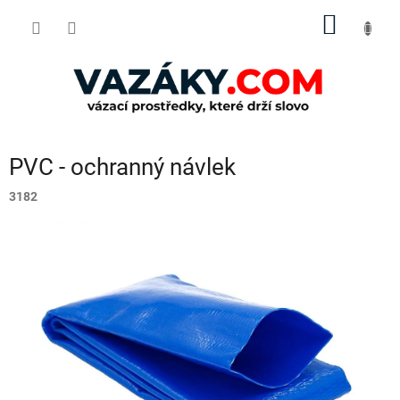
Přejít
NÁKUP
na
obsah
KOŠÍK
PVC - ochranný návlek
3182