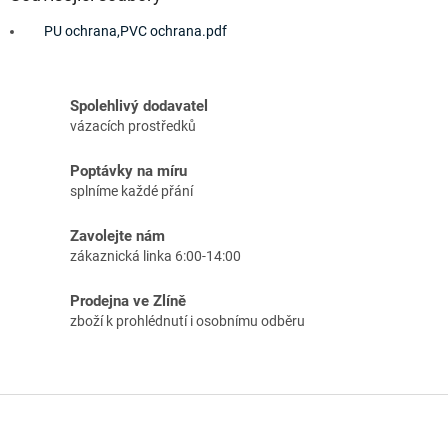
PU ochrana,PVC ochrana.pdf
Spolehlivý dodavatel
vázacích prostředků
Poptávky na míru
splníme každé přání
Zavolejte nám
zákaznická linka 6:00-14:00
Prodejna ve Zlíně
zboží k prohlédnutí i osobnímu odběru
Z
á