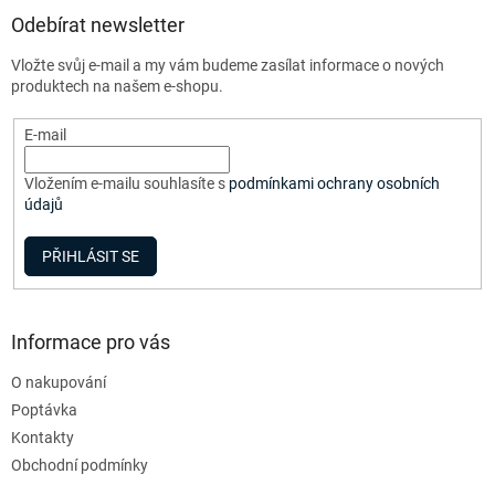
p
a
Odebírat newsletter
t
Vložte svůj e-mail a my vám budeme zasílat informace o nových
í
produktech na našem e-shopu.
E-mail
Vložením e-mailu souhlasíte s
podmínkami ochrany osobních
údajů
PŘIHLÁSIT SE
Informace pro vás
O nakupování
Poptávka
Kontakty
Obchodní podmínky