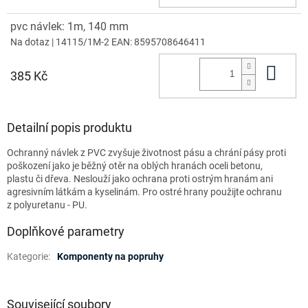
pvc návlek: 1m, 140 mm
Na dotaz
| 14115/1M-2
EAN:
8595708646411
Do 
385 Kč
Detailní popis produktu
Ochranný návlek z PVC zvyšuje životnost pásu a chrání pásy proti
poškození jako je běžný otěr na oblých hranách oceli betonu,
plastu či dřeva. Neslouží jako ochrana proti ostrým hranám ani
agresivním látkám a kyselinám. Pro ostré hrany použijte ochranu
z polyuretanu - PU.
Doplňkové parametry
Kategorie
:
Komponenty na popruhy
Související soubory