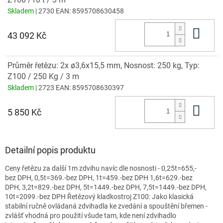
Skladem
| 2730
EAN:
8595708630458
Do 
43 092 Kč
Průměr řetězu: 2x ø3,6x15,5 mm, Nosnost: 250 kg, Typ:
Z100 / 250 Kg / 3 m
Skladem
| 2723
EAN:
8595708630397
Do 
5 850 Kč
Detailní popis produktu
Ceny řetězu za další 1m zdvihu navíc dle nosnosti - 0,25t=655,-
bez DPH, 0,5t=369.-bez DPH, 1t=459.-bez DPH 1,6t=629.-bez
DPH, 3,2t=829.-bez DPH, 5t=1449.-bez DPH, 7,5t=1449.-bez DPH,
10t=2099.-bez DPH Řetězový kladkostroj Z100: Jako klasická
stabilní ručně ovládaná zdvihadla ke zvedání a spouštění břemen -
zvlášť vhodná pro použití všude tam, kde není zdvihadlo