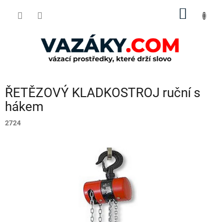
Přejít
NÁKUP
na
obsah
KOŠÍK
ŘETĚZOVÝ KLADKOSTROJ ruční s
hákem
2724