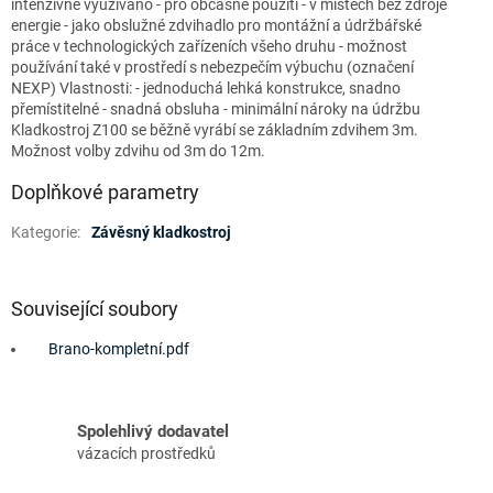
intenzivně využíváno - pro občasné použití - v místech bez zdroje
energie - jako obslužné zdvihadlo pro montážní a údržbářské
práce v technologických zařízeních všeho druhu - možnost
používání také v prostředí s nebezpečím výbuchu (označení
NEXP) Vlastnosti: - jednoduchá lehká konstrukce, snadno
přemístitelné - snadná obsluha - minimální nároky na údržbu
Kladkostroj Z100 se běžně vyrábí se základním zdvihem 3m.
Možnost volby zdvihu od 3m do 12m.
Doplňkové parametry
Kategorie
:
Závěsný kladkostroj
Související soubory
Brano-kompletní.pdf
Spolehlivý dodavatel
vázacích prostředků