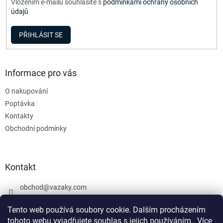
Vložením e-mailu souhlasíte s
podmínkami ochrany osobních
údajů
PŘIHLÁSIT SE
Informace pro vás
O nakupování
Poptávka
Kontakty
Obchodní podmínky
Kontakt
obchod
@
vazaky.com
737 540 392
Tento web používá soubory cookie. Dalším procházením
tohoto webu vyjadřujete souhlas s jejich používáním.. Více