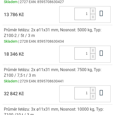
Skladem
| 2727
EAN:
8595708630427
Do 
13 786 Kč
Průměr řetězu: 2x ø11x31 mm, Nosnost: 5000 kg, Typ:
Z100-2 / 5t / 3 m
Skladem
| 2728
EAN:
8595708630434
Do 
18 346 Kč
Průměr řetězu: 2x ø11x31 mm, Nosnost: 7500 kg, Typ:
Z100 / 7,5 t / 3 m
Skladem
| 2729
EAN:
8595708630441
Do 
32 842 Kč
Průměr řetězu: 3x ø11x31 mm, Nosnost: 10000 kg, Typ:
Z100 /10 t / 3 m