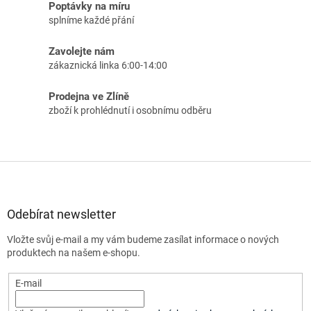
Poptávky na míru
splníme každé přání
Zavolejte nám
zákaznická linka 6:00-14:00
Prodejna ve Zlíně
zboží k prohlédnutí i osobnímu odběru
Z
á
p
a
Odebírat newsletter
t
Vložte svůj e-mail a my vám budeme zasílat informace o nových
í
produktech na našem e-shopu.
E-mail