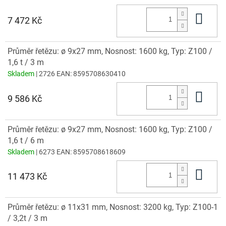
Do 
7 472 Kč
Průměr řetězu: ø 9x27 mm, Nosnost: 1600 kg, Typ: Z100 /
1,6 t / 3 m
Skladem
| 2726
EAN:
8595708630410
Do 
9 586 Kč
Průměr řetězu: ø 9x27 mm, Nosnost: 1600 kg, Typ: Z100 /
1,6 t / 6 m
Skladem
| 6273
EAN:
8595708618609
Do 
11 473 Kč
Průměr řetězu: ø 11x31 mm, Nosnost: 3200 kg, Typ: Z100-1
/ 3,2t / 3 m