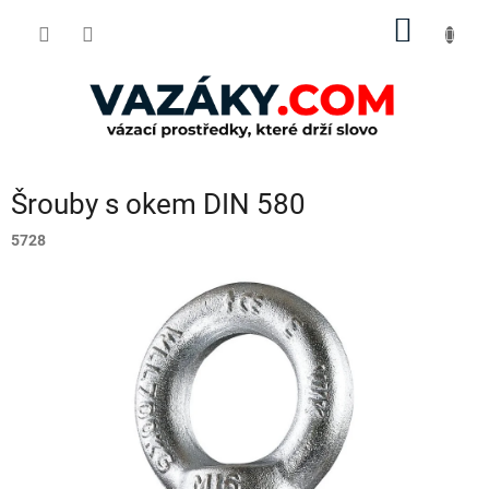
Přejít
NÁKUP
na
obsah
KOŠÍK
Šrouby s okem DIN 580
5728