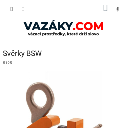
Přejít
NÁKUP
na
obsah
KOŠÍK
Svěrky BSW
5125