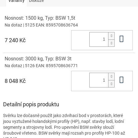
Varianty
Diskuze
Nosnost: 1500 kg, Typ: BSW 1,5t
Na dotaz
| 5125
EAN:
8595708636764
Do 
7 240 Kč
Nosnost: 3000 kg, Typ: BSW 3t
Na dotaz
| 5126
EAN:
8595708636771
Do 
8 048 Kč
Detailní popis produktu
Svěrku lze dočasně použít jako zdvihací bod v prostorách, které
jsou vyztužené holandskými profily (HP), např. stavby lodí, lodní
segmenty a strojovny lodí. Pro upevnění BSW svěrky slouží
šroubové vřeteno. BSW svěrky mají rozsah pro profily HP-100 až