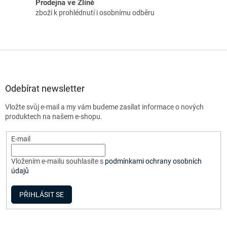
Prodejna ve Zlíně
zboží k prohlédnutí i osobnímu odběru
Z
á
p
a
Odebírat newsletter
t
Vložte svůj e-mail a my vám budeme zasílat informace o nových
í
produktech na našem e-shopu.
E-mail
Vložením e-mailu souhlasíte s
podmínkami ochrany osobních
údajů
PŘIHLÁSIT SE