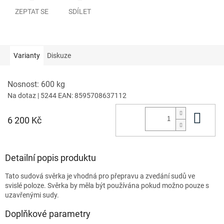
ZEPTAT SE
SDÍLET
Varianty
Diskuze
Nosnost: 600 kg
Na dotaz
| 5244
EAN:
8595708637112
Do 
6 200 Kč
Detailní popis produktu
Tato sudová svěrka je vhodná pro přepravu a zvedání sudů ve
svislé poloze. Svěrka by měla být používána pokud možno pouze s
uzavřenými sudy.
Doplňkové parametry