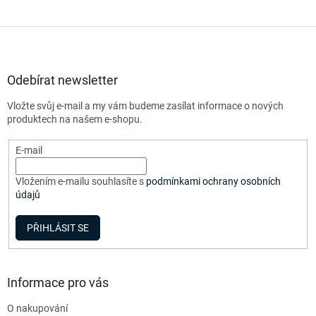
Z
á
p
a
Odebírat newsletter
t
Vložte svůj e-mail a my vám budeme zasílat informace o nových
í
produktech na našem e-shopu.
E-mail
Vložením e-mailu souhlasíte s
podmínkami ochrany osobních
údajů
PŘIHLÁSIT SE
Informace pro vás
O nakupování