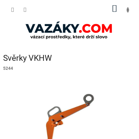
Přejít
NÁKUP
na
obsah
KOŠÍK
Svěrky VKHW
5244