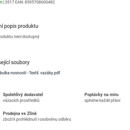
em
| 3517
EAN:
8595708600482
ní popis produktu
roduktu není dostupný
ející soubory
bulka nosností - Textil. vazáky.pdf
Spolehlivý dodavatel
Poptávky na míru
vázacích prostředků
splníme každé přání
Prodejna ve Zlíně
zboží k prohlédnutí i osobnímu odběru