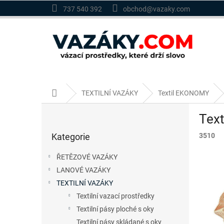
Přejít
737 540 392
obchod@vazaky.com
na
obsah
Domů
TEXTILNÍ VAZÁKY
Textil EKONOMY
P
Text
o
Přeskočit
s
Kategorie
3510
kategorie
t
r
ŘETĚZOVÉ VAZÁKY
a
LANOVÉ VAZÁKY
n
TEXTILNÍ VAZÁKY
n
í
Textilní vazací prostředky
p
Textilní pásy ploché s oky
a
Textilní pásy skládané s oky