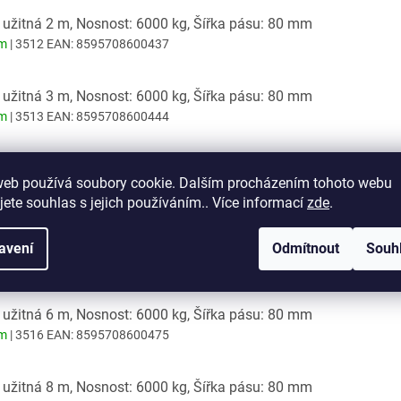
 užitná 2 m, Nosnost: 6000 kg, Šířka pásu: 80 mm
em
| 3512
EAN:
8595708600437
 užitná 3 m, Nosnost: 6000 kg, Šířka pásu: 80 mm
em
| 3513
EAN:
8595708600444
 užitná 4 m, Nosnost: 6000 kg, Šířka pásu: 80 mm
web používá soubory cookie. Dalším procházením tohoto webu
em
| 3514
EAN:
8595708600451
jete souhlas s jejich používáním.. Více informací
zde
.
 užitná 5 m, Nosnost: 6000 kg, Šířka pásu: 80 mm
avení
Odmítnout
Souh
em
| 3515
EAN:
8595708600468
 užitná 6 m, Nosnost: 6000 kg, Šířka pásu: 80 mm
em
| 3516
EAN:
8595708600475
 užitná 8 m, Nosnost: 6000 kg, Šířka pásu: 80 mm