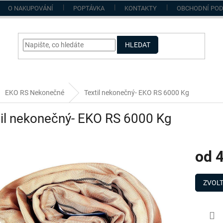
O NAKUPOVÁNÍ
POPTÁVKA
KONTAKTY
OBCHODNÍ PO
HLEDAT
EKO RS Nekonečné
Textil nekonečný- EKO RS 6000 Kg
il nekonečný- EKO RS 6000 Kg
od
4
Měrná
cena:
ZVOLT