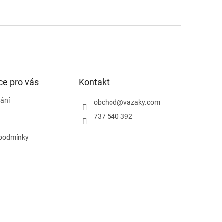
ce pro vás
Kontakt
ání
obchod
@
vazaky.com
737 540 392
podmínky