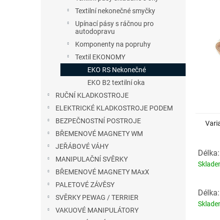
n
Textilní nekonečné smyčky
e
Upínací pásy s ráčnou pro
l
autodopravu
Komponenty na popruhy
Textil EKONOMY
EKO RS Nekonečné
EKO B2 textilní oka
RUČNÍ KLADKOSTROJE
ELEKTRICKÉ KLADKOSTROJE PODEM
BEZPEČNOSTNÍ POSTROJE
Vari
BŘEMENOVÉ MAGNETY WM
JEŘÁBOVÉ VÁHY
Délka:
MANIPULAČNÍ SVĚRKY
Sklad
BŘEMENOVÉ MAGNETY MAxX
PALETOVÉ ZÁVĚSY
Délka:
SVĚRKY PEWAG / TERRIER
Sklad
VAKUOVÉ MANIPULÁTORY