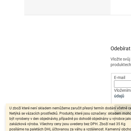
Z
á
p
a
t
Odebírat
í
Vložte svů
produktech
E-mail
Vložením 
údajů
U zboží které není skladem nemůžeme zaručit přesný termín dodání včetně c
PŘIHL
Netýká se vázacích prostředků. Produkty, které jsou označeny: skladem moh
být vyrobeny v den objednávky, případně po dohodě objednány u výrobce jak
zakázková výroba. Všechny ceny jsou uvedeny bez DPH. Zboží nad 35 Kg
posíláme na paletách DHL účtovanou za váhu a vzdálenost. Kamenný obch