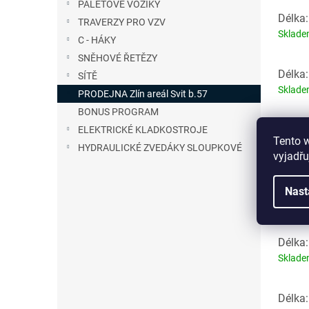
PALETOVÉ VOZÍKY
Délka:
TRAVERZY PRO VZV
Sklad
C - HÁKY
SNĚHOVÉ ŘETĚZY
Délka:
SÍTĚ
Sklad
PRODEJNA Zlín areál Svit b.57
BONUS PROGRAM
Délka:
ELEKTRICKÉ KLADKOSTROJE
Tento 
Sklad
HYDRAULICKÉ ZVEDÁKY SLOUPKOVÉ
vyjadřu
Délka:
Nast
Sklad
Délka:
Sklad
Délka: