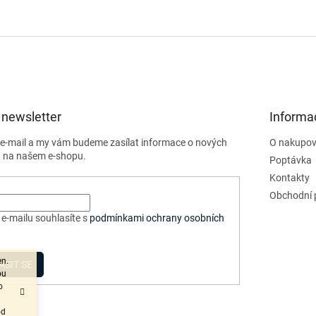
 newsletter
Informa
j e-mail a my vám budeme zasílat informace o nových
O nakupov
 na našem e-shopu.
Poptávka
Kontakty
Obchodní 
e-mailu souhlasíte s
podmínkami ochrany osobních
en.
ÁSIT SE
ou
o
od