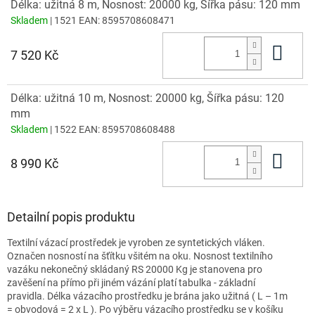
Délka: užitná 8 m, Nosnost: 20000 kg, Šířka pásu: 120 mm
Skladem
| 1521
EAN:
8595708608471
Do 
7 520 Kč
Délka: užitná 10 m, Nosnost: 20000 kg, Šířka pásu: 120
mm
Skladem
| 1522
EAN:
8595708608488
Do 
8 990 Kč
Detailní popis produktu
Textilní vázací prostředek je vyroben ze syntetických vláken.
Označen nosností na šťítku všitém na oku. Nosnost textilního
vazáku nekonečný skládaný RS 20000 Kg je stanovena pro
zavěšení na přímo při jiném vázání platí tabulka - základní
pravidla. Délka vázacího prostředku je brána jako užitná ( L – 1m
= obvodová = 2 x L ). Po výběru vázacího prostředku se v košíku