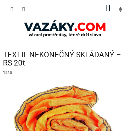
Přejít
NÁKUP
na
obsah
KOŠÍK
TEXTIL NEKONEČNÝ SKLÁDANÝ –
RS 20t
1515