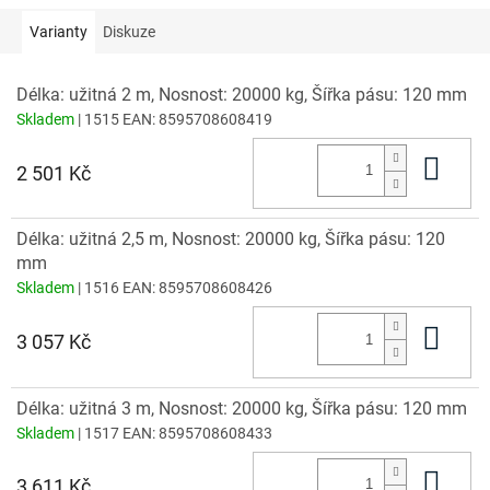
Varianty
Diskuze
Délka: užitná 2 m, Nosnost: 20000 kg, Šířka pásu: 120 mm
Skladem
| 1515
EAN:
8595708608419
Do 
2 501 Kč
Délka: užitná 2,5 m, Nosnost: 20000 kg, Šířka pásu: 120
mm
Skladem
| 1516
EAN:
8595708608426
Do 
3 057 Kč
Délka: užitná 3 m, Nosnost: 20000 kg, Šířka pásu: 120 mm
Skladem
| 1517
EAN:
8595708608433
Do 
3 611 Kč