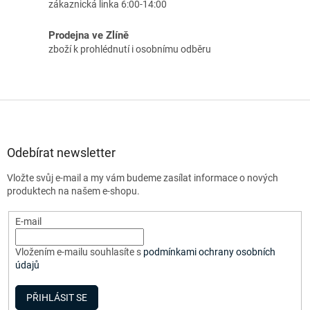
zákaznická linka 6:00-14:00
Prodejna ve Zlíně
zboží k prohlédnutí i osobnímu odběru
Z
á
p
a
Odebírat newsletter
t
Vložte svůj e-mail a my vám budeme zasílat informace o nových
í
produktech na našem e-shopu.
E-mail
Vložením e-mailu souhlasíte s
podmínkami ochrany osobních
údajů
PŘIHLÁSIT SE