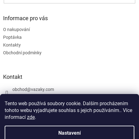
Informace pro vás
O nakupování
Poptávka
Kontakty
Obchodní podmínky
Kontakt
obchod
@
vazaky.com
737 540 392
Tento web používá soubory cookie. Dalším procházením
tohoto webu vyjadřujete souhlas s jejich používáním.. Více
informací
zde
.
U zboží které není skladem nemůžeme zaručit přesný termín
dodání včetně cen. Netýká se vázacích prostředků. Produkty, které
Nastavení
Vytvořil Shoptet
jsou označeny: skladem mohou být vyrobeny v den objednávky,