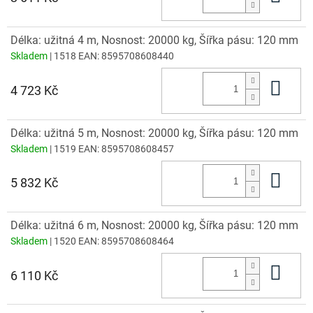
Délka: užitná 4 m, Nosnost: 20000 kg, Šířka pásu: 120 mm
Skladem
| 1518
EAN:
8595708608440
Do 
4 723 Kč
Délka: užitná 5 m, Nosnost: 20000 kg, Šířka pásu: 120 mm
Skladem
| 1519
EAN:
8595708608457
Do 
5 832 Kč
Délka: užitná 6 m, Nosnost: 20000 kg, Šířka pásu: 120 mm
Skladem
| 1520
EAN:
8595708608464
Do 
6 110 Kč