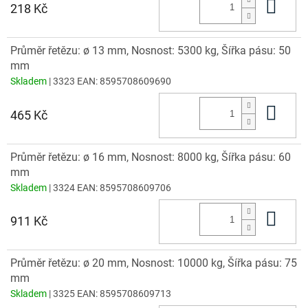
Do 
218 Kč
Průměr řetězu: ø 13 mm, Nosnost: 5300 kg, Šířka pásu: 50
mm
Skladem
| 3323
EAN:
8595708609690
Do 
465 Kč
Průměr řetězu: ø 16 mm, Nosnost: 8000 kg, Šířka pásu: 60
mm
Skladem
| 3324
EAN:
8595708609706
Do 
911 Kč
Průměr řetězu: ø 20 mm, Nosnost: 10000 kg, Šířka pásu: 75
mm
Skladem
| 3325
EAN:
8595708609713