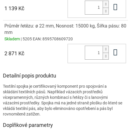
Do 
1 139 Kč
Průměr řetězu: ø 22 mm, Nosnost: 15000 kg, Šířka pásu: 80
mm
Skladem
| 5205
EAN:
8595708609720
Do 
2 871 Kč
Detailní popis produktu
Textilní spojka je certifikovaný komponent pro spojování a
skládání textilních pásů. Například vázacích prostředků
vícepramenných, různých kombinací s řetězy či s lanovými
vázacími prostředky. Spojka má na jedné straně plošku do které se
vkládá textilní pás, aby bylo eliminováno opotřebení a pás byl
rovnoměeně zatížen.
Doplňkové parametry