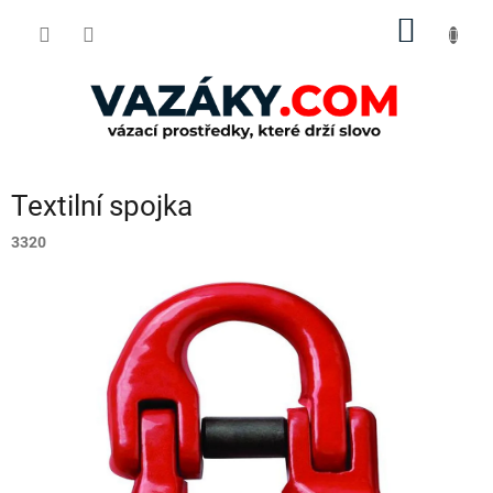
Přejít
NÁKUP
na
obsah
KOŠÍK
Textilní spojka
3320