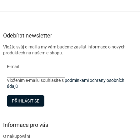
Z
á
p
a
Odebírat newsletter
t
Vložte svůj e-mail a my vám budeme zasílat informace o nových
í
produktech na našem e-shopu.
E-mail
Vložením e-mailu souhlasíte s
podmínkami ochrany osobních
údajů
PŘIHLÁSIT SE
Informace pro vás
O nakupování