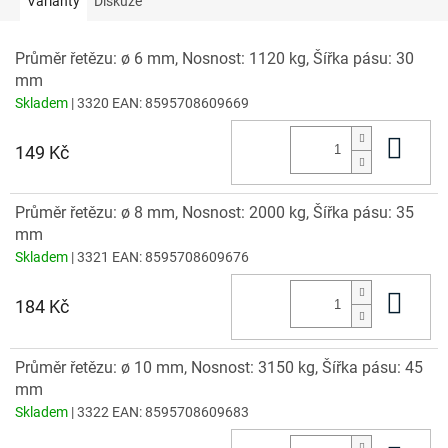
Varianty
Diskuze
Průměr řetězu: ø 6 mm, Nosnost: 1120 kg, Šířka pásu: 30
mm
Skladem
| 3320
EAN:
8595708609669
Do 
149 Kč
Průměr řetězu: ø 8 mm, Nosnost: 2000 kg, Šířka pásu: 35
mm
Skladem
| 3321
EAN:
8595708609676
Do 
184 Kč
Průměr řetězu: ø 10 mm, Nosnost: 3150 kg, Šířka pásu: 45
mm
Skladem
| 3322
EAN:
8595708609683