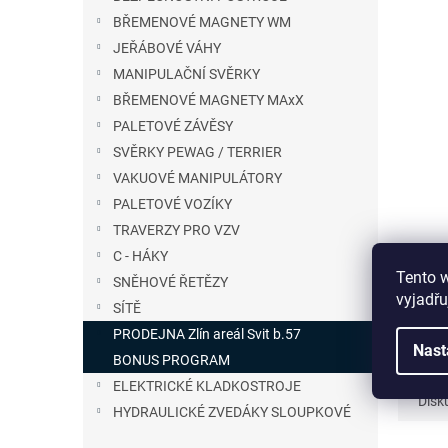
n
BŘEMENOVÉ MAGNETY WM
e
JEŘÁBOVÉ VÁHY
l
MANIPULAČNÍ SVĚRKY
BŘEMENOVÉ MAGNETY MAxX
PALETOVÉ ZÁVĚSY
SVĚRKY PEWAG / TERRIER
VAKUOVÉ MANIPULÁTORY
PALETOVÉ VOZÍKY
TRAVERZY PRO VZV
C - HÁKY
Tento 
SNĚHOVÉ ŘETĚZY
vyjadřu
SÍTĚ
PRODEJNA Zlín areál Svit b.57
Nast
BONUS PROGRAM
ELEKTRICKÉ KLADKOSTROJE
Disk
HYDRAULICKÉ ZVEDÁKY SLOUPKOVÉ