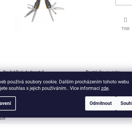
TISK
Spolehlivý dodavatel
Poptávky na míru
vázacích prostředků
splníme každé přání
web používá soubory cookie. Dalším procházením tohoto webu
jete souhlas s jejich používáním.. Více informací
zde
.
Prodejna ve Zlíně
zboží k prohlédnutí i osobnímu odběru
avení
Odmítnout
Souh
uze