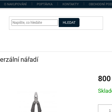
O NAKUPOVÁNÍ
POPTÁVKA
KONTAKTY
OBCHODNÍ PO
HLEDAT
erzální nářadí
800
Měrná
Skla
cena: