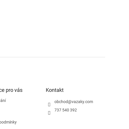
ce pro vás
Kontakt
ání
obchod
@
vazaky.com
737 540 392
podmínky