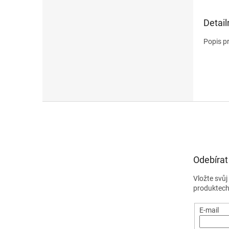
Detail
Popis p
Z
á
p
a
t
Odebírat
í
Vložte svů
produktech
E-mail