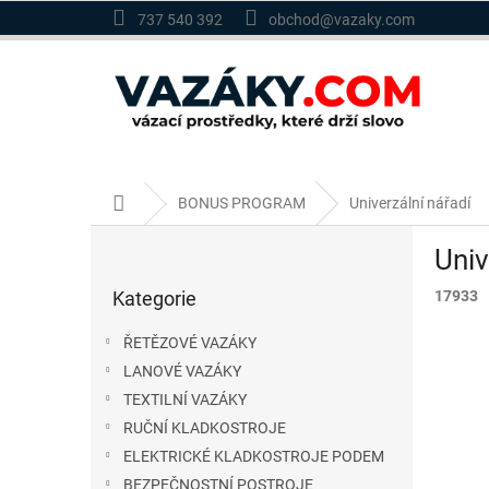
Přejít
737 540 392
obchod@vazaky.com
na
obsah
Domů
BONUS PROGRAM
Univerzální nářadí
P
Univ
o
Přeskočit
s
Kategorie
17933
kategorie
t
r
ŘETĚZOVÉ VAZÁKY
a
LANOVÉ VAZÁKY
n
TEXTILNÍ VAZÁKY
n
í
RUČNÍ KLADKOSTROJE
p
ELEKTRICKÉ KLADKOSTROJE PODEM
a
BEZPEČNOSTNÍ POSTROJE