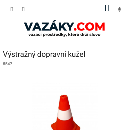
Přejít
NÁKUP
na
obsah
KOŠÍK
Výstražný dopravní kužel
5547