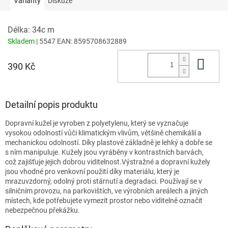
Varianty
Diskuze
Délka: 34c m
Skladem
| 5547
EAN:
8595708632889
Do 
390 Kč
Detailní popis produktu
Dopravní kužel je vyroben z polyetylenu, který se vyznačuje
vysokou odolností vůči klimatickým vlivům, většině chemikálií a
mechanickou odolností. Díky plastové základně je lehký a dobře se
s ním manipuluje. Kužely jsou vyráběny v kontrastních barvách,
což zajišťuje jejich dobrou viditelnost.Výstražné a dopravní kužely
jsou vhodné pro venkovní použití díky materiálu, který je
mrazuvzdorný, odolný proti stárnutí a degradaci. Používají se v
silničním provozu, na parkovištích, ve výrobních areálech a jiných
místech, kde potřebujete vymezit prostor nebo viditelně označit
nebezpečnou překážku.