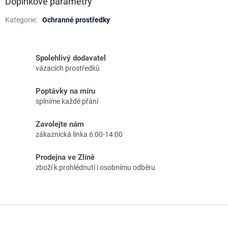
Doplňkové parametry
Kategorie
:
Ochranné prostředky
Spolehlivý dodavatel
vázacích prostředků
Poptávky na míru
splníme každé přání
Zavolejte nám
zákaznická linka 6:00-14:00
Prodejna ve Zlíně
zboží k prohlédnutí i osobnímu odběru
Z
á