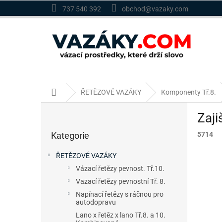
Přejít
737 540 392
obchod@vazaky.com
na
obsah
Domů
ŘETĚZOVÉ VAZÁKY
Komponenty Tř.8.
P
Zaji
o
Přeskočit
s
Kategorie
5714
kategorie
t
r
ŘETĚZOVÉ VAZÁKY
a
Vázací řetězy pevnost. Tř.10.
n
Vazací řetězy pevnostní Tř. 8.
n
í
Napínací řetězy s ráčnou pro
autodopravu
p
a
Lano x řetěz x lano Tř.8. a 10.