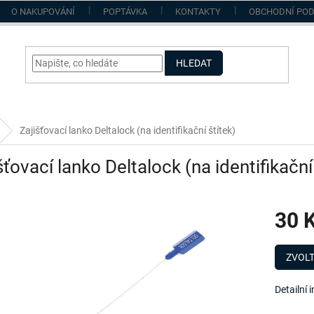
O NAKUPOVÁNÍ
POPTÁVKA
KONTAKTY
OBCHODNÍ PO
HLEDAT
Zajišťovací lanko Deltalock (na identifikační štítek)
šťovací lanko Deltalock (na identifikační
30 
Měrná
cena:
ZVOLT
Detailní 