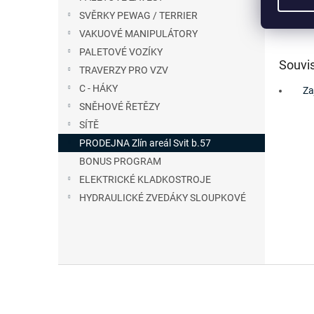
Spojovac
SVĚRKY PEWAG / TERRIER
rozměr
VAKUOVÉ MANIPULÁTORY
PALETOVÉ VOZÍKY
Souvis
TRAVERZY PRO VZV
C - HÁKY
Za
SNĚHOVÉ ŘETĚZY
SÍTĚ
PRODEJNA Zlín areál Svit b.57
BONUS PROGRAM
ELEKTRICKÉ KLADKOSTROJE
HYDRAULICKÉ ZVEDÁKY SLOUPKOVÉ
Z
á
p