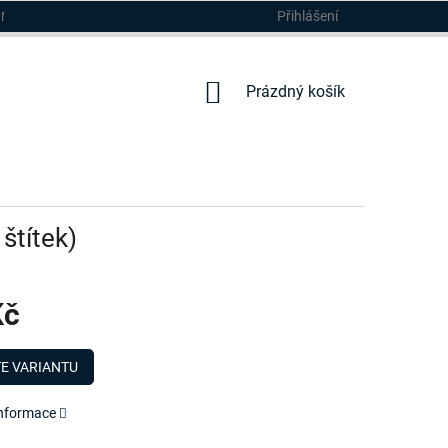
Přihlášení
DMÍNKY
NÁKUPNÍ
Prázdný košík
KOŠÍK
 štítek)
Kč
E VARIANTU
informace