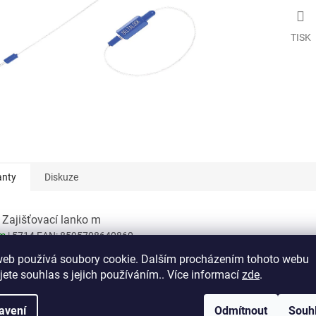
TISK
anty
Diskuze
 Zajišťovací lanko m
em
| 5714
EAN:
8595708640860
web používá soubory cookie. Dalším procházením tohoto webu
jete souhlas s jejich používáním.. Více informací
zde
.
ní popis produktu
avení
Odmítnout
Souh