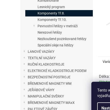
Kombinované
n
Lesnický program
e
l
Komponenty Tř.8.
Komponenty Tř.10.
Pevnostní řetězy v metráži
Nerezové řetězy
Nezkoušené pozinkované řetězy
Speciální oleje na řetězy
LANOVÉ VAZÁKY
TEXTILNÍ VAZÁKY
Vari
RUČNÍ KLADKOSTROJE
ELEKTRICKÉ KLADKOSTROJE PODEM
Délka:
BEZPEČNOSTNÍ POSTROJE
Sklad
BŘEMENOVÉ MAGNETY WM
Tento 
JEŘÁBOVÉ VÁHY
vyjadřu
MANIPULAČNÍ SVĚRKY
Detail
BŘEMENOVÉ MAGNETY MAxX
Nast
PALETOVÉ ZÁVĚSY