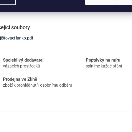
í lanko pro označení k řetězovým a textilním úväzkům. • Deltalock (Deltal
: 250 mm
ející soubory
jišťovací lanko.pdf
Spolehlivý dodavatel
Poptávky na míru
vázacích prostředků
splníme každé přání
Prodejna ve Zlíně
zboží k prohlédnutí i osobnímu odběru