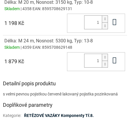
Délka: M 20 m, Nosnost: 3150 kg, Typ: 10-8
Skladem
| 4358
EAN:
8595708629131
Do 
1 198 Kč
Délka: M 24 m, Nosnost: 5300 kg, Typ: 13-8
Skladem
| 4359
EAN:
8595708629148
Do 
1 879 Kč
Detailní popis produktu
s velmi pevnou pojistkou červeně lakovaný pojistka pozinkovaná
Doplňkové parametry
Kategorie
:
ŘETĚZOVÉ VAZÁKY Komponenty Tř.8.