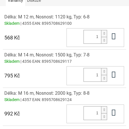
Varianty
Diskuze
Délka: M 12 m, Nosnost: 1120 kg, Typ: 6-8
Skladem
| 4355
EAN:
8595708629100
Do 
568 Kč
Délka: M 14 m, Nosnost: 1500 kg, Typ: 7-8
Skladem
| 4356
EAN:
8595708629117
Do 
795 Kč
Délka: M 16 m, Nosnost: 2000 kg, Typ: 8-8
Skladem
| 4357
EAN:
8595708629124
Do 
992 Kč