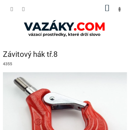
Přejít
NÁKUP
na
obsah
KOŠÍK
Závitový hák tř.8
4355