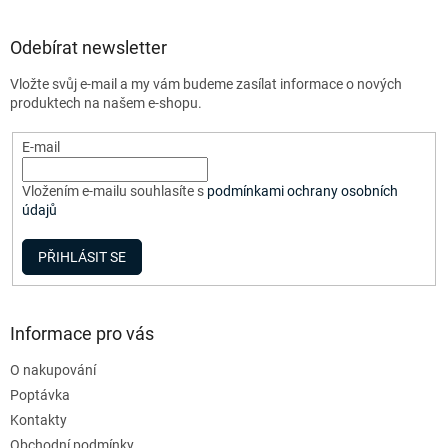
á
p
a
Odebírat newsletter
t
Vložte svůj e-mail a my vám budeme zasílat informace o nových
í
produktech na našem e-shopu.
E-mail
Vložením e-mailu souhlasíte s
podmínkami ochrany osobních
údajů
PŘIHLÁSIT SE
Informace pro vás
O nakupování
Poptávka
Kontakty
Obchodní podmínky