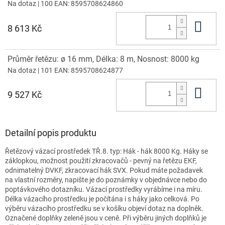
Na dotaz
| 100
EAN:
8595708624860
Do 
8 613 Kč
Průměr řetězu: ø 16 mm, Délka: 8 m, Nosnost: 8000 kg
Na dotaz
| 101
EAN:
8595708624877
Do 
9 527 Kč
Detailní popis produktu
Řetězový vázací prostředek TŘ.8. typ: Hák - hák 8000 Kg. Háky se
záklopkou, možnost použití zkracovačů - pevný na řetězu EKF,
odnimatelný DVKF, zkracovací hák SVX. Pokud máte požadavek
na vlastní rozměry, napište je do poznámky v objednávce nebo do
poptávkového dotazníku. Vázací prostředky vyrábíme i na míru.
Délka vázacího prostředku je počítána i s háky jako celková. Po
výběru vázacího prostředku se v košíku objeví dotaz na doplněk.
Označené doplňky zeleně jsou v ceně. Při výběru jiných doplňků je