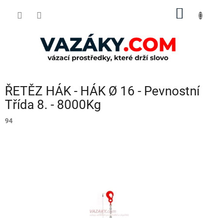
Přejít
NÁKUP
na
obsah
KOŠÍK
ŘETĚZ HÁK - HÁK Ø 16 - Pevnostní
Třída 8. - 8000Kg
94