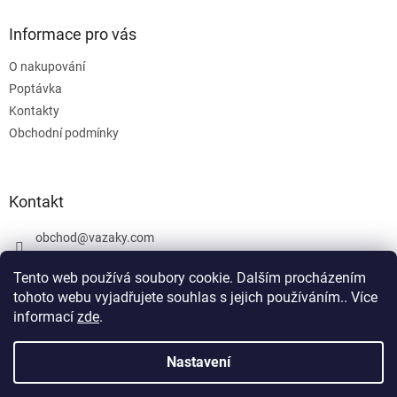
Informace pro vás
O nakupování
Poptávka
Kontakty
Obchodní podmínky
Kontakt
obchod
@
vazaky.com
737 540 392
Tento web používá soubory cookie. Dalším procházením
tohoto webu vyjadřujete souhlas s jejich používáním.. Více
informací
zde
.
U zboží které není skladem nemůžeme zaručit přesný termín
dodání včetně cen. Netýká se vázacích prostředků. Produkty, které
Nastavení
Vytvořil Shoptet
jsou označeny: skladem mohou být vyrobeny v den objednávky,
případně po dohodě objednány u výrobce jako zakázková výroba.