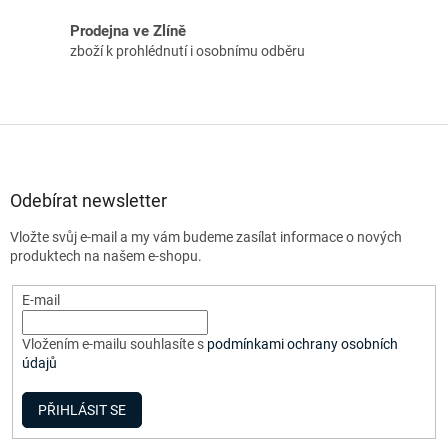
Prodejna ve Zlíně
zboží k prohlédnutí i osobnímu odběru
Z
á
p
a
Odebírat newsletter
t
Vložte svůj e-mail a my vám budeme zasílat informace o nových
í
produktech na našem e-shopu.
E-mail
Vložením e-mailu souhlasíte s
podmínkami ochrany osobních
údajů
PŘIHLÁSIT SE