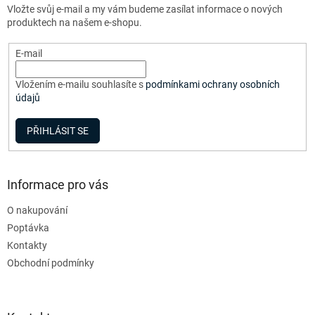
í
Vložte svůj e-mail a my vám budeme zasílat informace o nových
í
p
produktech na našem e-shopu.
r
v
E-mail
k
y
v
Vložením e-mailu souhlasíte s
podmínkami ochrany osobních
ý
údajů
p
i
PŘIHLÁSIT SE
s
u
Informace pro vás
O nakupování
Poptávka
Kontakty
Obchodní podmínky