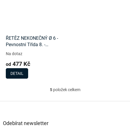
ŘETĚZ NEKONEČNÝ Ø 6 -
Pevnostní Třída 8. -
1240Kg
Na dotaz
477 Kč
od
DETAIL
5
položek celkem
O
v
l
Z
á
á
d
p
a
a
Odebírat newsletter
c
t