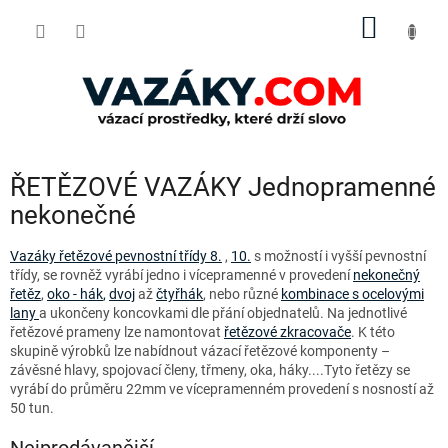
Přejít
NÁKUP
na
obsah
KOŠÍK
ŘETĚZOVÉ VAZÁKY Jednopramenné
nekonečné
Vazáky řetězové pevnostní třídy 8.
,
10.
s možností i vyšší pevnostní
třídy, se rovněž vyrábí jedno i vícepramenné v provedení
nekonečný
řetěz
,
oko - hák
,
dvoj
až
čtyřhák
, nebo různé
kombinace s ocelovými
lany
a ukončeny koncovkami dle přání objednatelů. Na jednotlivé
řetězové prameny lze namontovat
řetězové zkracovače
. K této
skupině výrobků lze nabídnout vázací řetězové komponenty –
závěsné hlavy, spojovací členy, třmeny, oka, háky....Tyto řetězy se
vyrábí do průměru 22mm ve vícepramenném provedení s nosností až
50 tun.
Nejprodávanější