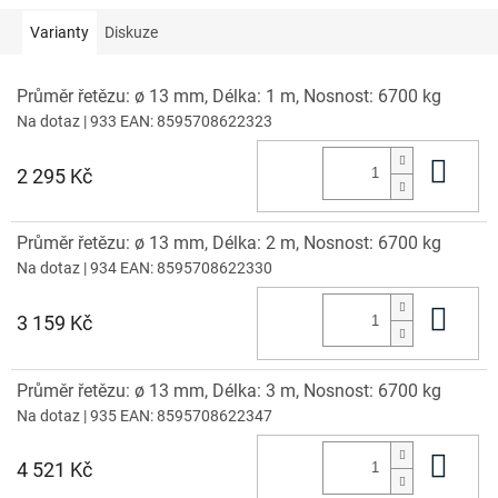
Varianty
Diskuze
Průměr řetězu: ø 13 mm, Délka: 1 m, Nosnost: 6700 kg
Na dotaz
| 933
EAN:
8595708622323
Do 
2 295 Kč
Průměr řetězu: ø 13 mm, Délka: 2 m, Nosnost: 6700 kg
Na dotaz
| 934
EAN:
8595708622330
Do 
3 159 Kč
Průměr řetězu: ø 13 mm, Délka: 3 m, Nosnost: 6700 kg
Na dotaz
| 935
EAN:
8595708622347
Do 
4 521 Kč