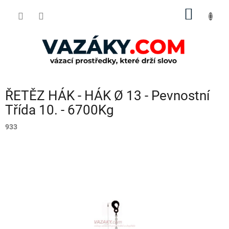
Přejít
NÁKUP
na
obsah
KOŠÍK
ŘETĚZ HÁK - HÁK Ø 13 - Pevnostní
Třída 10. - 6700Kg
933