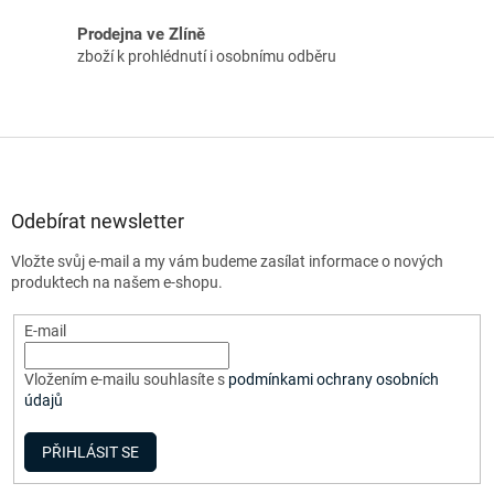
Prodejna ve Zlíně
zboží k prohlédnutí i osobnímu odběru
Z
á
p
a
Odebírat newsletter
t
Vložte svůj e-mail a my vám budeme zasílat informace o nových
í
produktech na našem e-shopu.
E-mail
Vložením e-mailu souhlasíte s
podmínkami ochrany osobních
údajů
PŘIHLÁSIT SE