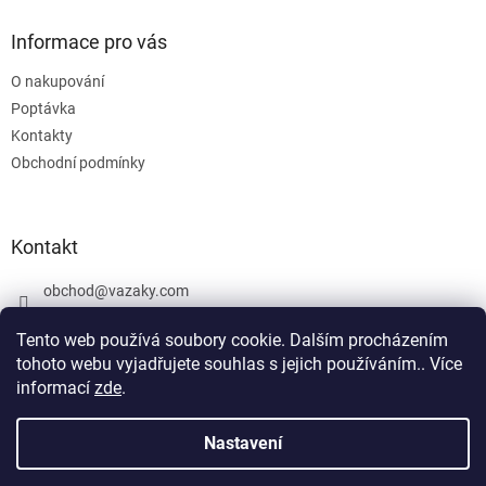
Informace pro vás
O nakupování
Poptávka
Kontakty
Obchodní podmínky
Kontakt
obchod
@
vazaky.com
737 540 392
Tento web používá soubory cookie. Dalším procházením
tohoto webu vyjadřujete souhlas s jejich používáním.. Více
informací
zde
.
U zboží které není skladem nemůžeme zaručit přesný termín
dodání včetně cen. Netýká se vázacích prostředků. Produkty, které
Nastavení
Vytvořil Shoptet
jsou označeny: skladem mohou být vyrobeny v den objednávky,
případně po dohodě objednány u výrobce jako zakázková výroba.