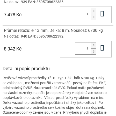
Na dotaz
| 939
EAN:
8595708622385
Do 
7 478 Kč
Průměr řetězu: ø 13 mm, Délka: 8 m, Nosnost: 6700 kg
Na dotaz
| 940
EAN:
8595708622392
Do 
8 342 Kč
Detailní popis produktu
Řetězové vázací prostředky Tř. 10. typ: Hák - hák 6700 Kg. Háky
se záklopkou, možnost použití zkracovačů - pevný na řetězu EKF,
odnimatelný DVKF, zkracovací hák SVX. Pokud máte požadavek
na vlastní rozměry, napište je do poznámky v objednávce nebo do
poptávkového dotazníku. Vázací prostředky vyrábíme i na míru.
Délka vázacího prostředku je počítána i s háky jako celková. Po
výběru vázacího prostředku se v košíku objeví dotaz na doplněk.
Označené doplňky zeleně jsou v ceně. Při výběru jiných doplňků je